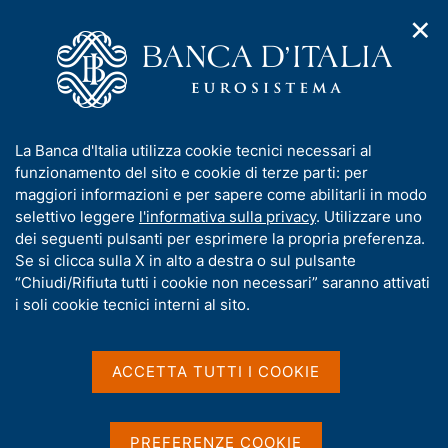
✕
H
A
o
C
p
m
e
r
e
r
i
p
c
Home
/
Media
/
Agenda
m
a
a
e
g
n
I
La Banca d'Italia utilizza cookie tecnici necessari al
n
e
e
Agenda
n
funzionamento del sito e cookie di terze parti: per
u
l
d
f
maggiori informazioni e per sapere come abilitarli in modo
i
s
o
selettivo leggere
l'informativa sulla privacy
. Utilizzare uno
Agenda delle pubblicazioni ufficiali e delle
n
i
r
dei seguenti pulsanti per esprimere la propria preferenza.
a
statistiche della Banca d'Italia, dei convegni e
t
m
Se si clicca sulla X in alto a destra o sul pulsante
v
o
seminari organizzati dalla Banca, degli impegni
i
a
“Chiudi/Rifiuta tutti i cookie non necessari” saranno attivati
nazionali e internazionali degli esponenti della
g
t
i soli cookie tecnici interni al sito.
a
Banca.
i
z
v
i
Visualizza
a
o
ACCETTA TUTTI I COOKIE
n
s
e
u
i
PREFERENZE COOKIE