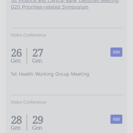
1st Finance and Central Bank Deputies Meeting
G20 Priorities-related Symposium
Video Conference
26
27
G20
Gen
Gen
1st Health Working Group Meeting
Video Conference
28
29
G20
Gen
Gen