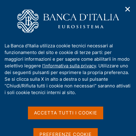
✕
H
A
o
C
p
m
e
r
e
r
i
p
c
Home
/
Media
/
Agenda
/
Sistema dei pagamenti
m
a
a
e
g
n
I
La Banca d'Italia utilizza cookie tecnici necessari al
n
e
e
Sistema dei pagamenti
n
funzionamento del sito e cookie di terze parti: per
u
l
d
f
maggiori informazioni e per sapere come abilitarli in modo
i
s
o
selettivo leggere
l'informativa sulla privacy
. Utilizzare uno
n
i
r
dei seguenti pulsanti per esprimere la propria preferenza.
22 OTTOBRE 2021
a
t
BANCA D'ITALIA - ROMA
m
Se si clicca sulla X in alto a destra o sul pulsante
v
o
i
a
“Chiudi/Rifiuta tutti i cookie non necessari” saranno attivati
g
t
i soli cookie tecnici interni al sito.
a
Condividi
i
S
z
v
t
i
a
a
o
ACCETTA TUTTI I COOKIE
n
m
s
e
p
u
a
i
PREFERENZE COOKIE