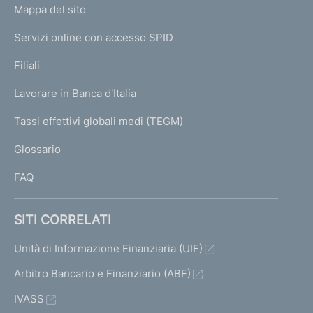
L
Mappa del sito
m
I
e
Servizi online con accesso SPID
N
p
K
Filiali
a
U
g
Lavorare in Banca d'Italia
T
e
I
Tassi effettivi globali medi (TEGM)
)
L
Glossario
I
FAQ
SITI CORRELATI
Unità di Informazione Finanziaria (UIF)
Arbitro Bancario e Finanziario (ABF)
IVASS