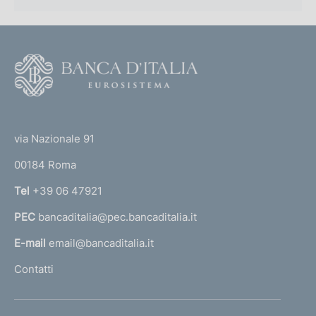
F
o
o
(
t
t
e
via Nazionale 91
o
r
00184 Roma
r
n
Tel
+39 06 47921
a
PEC
bancaditalia@pec.bancaditalia.it
a
l
E-mail
email@bancaditalia.it
l
Contatti
'
h
o