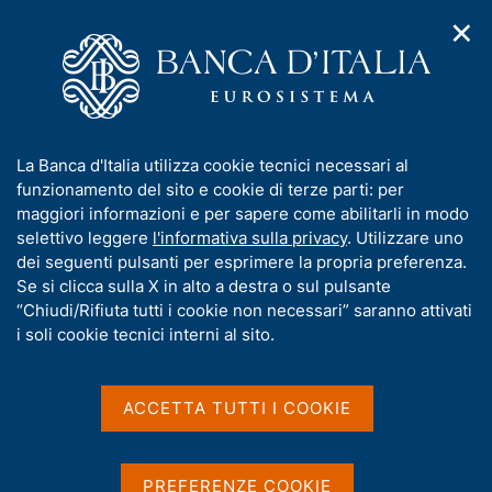
✕
H
A
o
C
p
m
e
r
e
r
i
p
c
Home
/
Pubblicazioni
m
a
a
e
g
n
Pubblicazioni
I
La Banca d'Italia utilizza cookie tecnici necessari al
n
e
e
n
funzionamento del sito e cookie di terze parti: per
u
l
d
f
maggiori informazioni e per sapere come abilitarli in modo
i
s
o
selettivo leggere
l'informativa sulla privacy
. Utilizzare uno
n
i
r
dei seguenti pulsanti per esprimere la propria preferenza.
a
t
m
Se si clicca sulla X in alto a destra o sul pulsante
v
o
i
a
“Chiudi/Rifiuta tutti i cookie non necessari” saranno attivati
g
Pubblicazioni
Pubblicazioni per categoria
E
t
i soli cookie tecnici interni al sito.
a
Elenco alfabetico pubblicazioni
i
z
l
v
i
a
o
ACCETTA TUTTI I COOKIE
e
n
s
e
n
u
i
A
B
C
D
E
F
G
H
I
L
M
PREFERENZE COOKIE