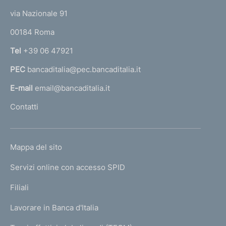
t
e
via Nazionale 91
o
r
00184 Roma
r
n
Tel
+39 06 47921
a
PEC
bancaditalia@pec.bancaditalia.it
a
l
E-mail
email@bancaditalia.it
l
Contatti
'
h
o
L
Mappa del sito
m
I
e
Servizi online con accesso SPID
N
p
K
Filiali
a
U
g
Lavorare in Banca d'Italia
T
e
I