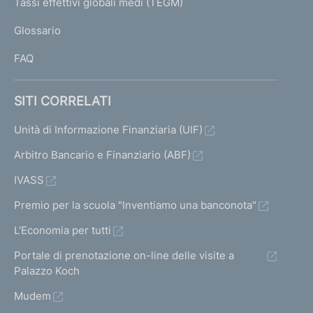
Tassi effettivi globali medi (TEGM)
)
L
Glossario
I
FAQ
SITI CORRELATI
Unità di Informazione Finanziaria (UIF)
Arbitro Bancario e Finanziario (ABF)
IVASS
Premio per la scuola "Inventiamo una banconota"
L'Economia per tutti
Portale di prenotazione on-line delle visite a
Palazzo Koch
Mudem