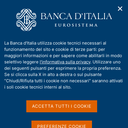
✕
H
A
o
C
p
m
e
r
e
r
i
p
c
Home
/
Pubblicazioni
/
Altri Rapporti
m
a
a
e
g
n
I
La Banca d'Italia utilizza cookie tecnici necessari al
n
Altri Rapporti
e
e
n
funzionamento del sito e cookie di terze parti: per
u
l
d
f
maggiori informazioni e per sapere come abilitarli in modo
i
s
o
selettivo leggere
l'informativa sulla privacy
. Utilizzare uno
Condividi
S
n
i
r
dei seguenti pulsanti per esprimere la propria preferenza.
a
t
t
m
Se si clicca sulla X in alto a destra o sul pulsante
v
a
o
i
a
“Chiudi/Rifiuta tutti i cookie non necessari” saranno attivati
m
g
t
i soli cookie tecnici interni al sito.
p
a
i
a
z
l
v
i
a
a
o
ACCETTA TUTTI I COOKIE
Questa parte del sito contiene una selezione di
p
n
s
Rapporti - pubblicati da vari Enti, Istituzioni o
a
e
u
Organismi, nazionali e internazionali - alla cui
g
i
PREFERENZE COOKIE
redazione la Banca d'Italia ha fornito un contributo
i