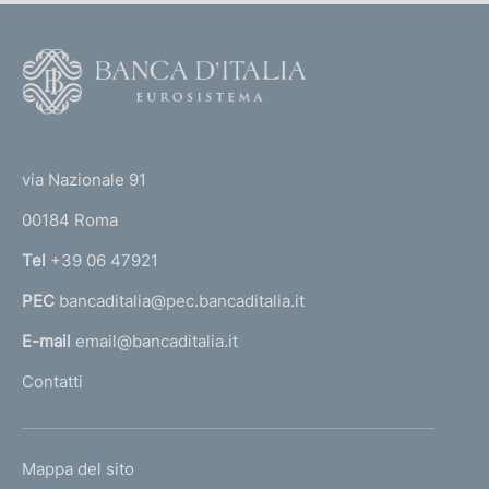
)
F
o
o
(
t
t
e
via Nazionale 91
o
r
00184 Roma
r
n
Tel
+39 06 47921
a
PEC
bancaditalia@pec.bancaditalia.it
a
l
E-mail
email@bancaditalia.it
l
Contatti
'
h
o
L
Mappa del sito
m