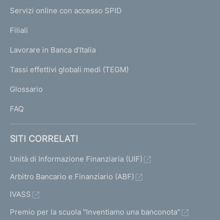
I
e
Servizi online con accesso SPID
N
p
K
Filiali
a
U
g
Lavorare in Banca d'Italia
T
e
I
Tassi effettivi globali medi (TEGM)
)
L
Glossario
I
FAQ
SITI CORRELATI
Unità di Informazione Finanziaria (UIF)
Arbitro Bancario e Finanziario (ABF)
IVASS
Premio per la scuola "Inventiamo una banconota"