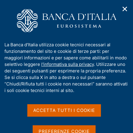
✕
H
A
o
C
p
m
e
r
e
r
i
p
c
Home
/
Chi siamo
/
Bilancio e situazioni contabili mensili
m
a
a
e
g
n
Bilancio e situazioni
I
La Banca d'Italia utilizza cookie tecnici necessari al
n
e
e
n
funzionamento del sito e cookie di terze parti: per
u
contabili mensili
l
d
f
maggiori informazioni e per sapere come abilitarli in modo
i
s
o
selettivo leggere
l'informativa sulla privacy
. Utilizzare uno
n
i
r
dei seguenti pulsanti per esprimere la propria preferenza.
a
t
m
Se si clicca sulla X in alto a destra o sul pulsante
v
o
Condividi
i
a
“Chiudi/Rifiuta tutti i cookie non necessari” saranno attivati
S
g
t
i soli cookie tecnici interni al sito.
t
a
i
a
z
m
v
i
p
a
o
ACCETTA TUTTI I COOKIE
a
n
s
Il Bilancio d'esercizio della Banca d'Italia è
l
e
u
approvato dall'Assemblea ordinaria dei partecipanti
a
i
PREFERENZE COOKIE
p