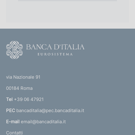
F
o
o
(
t
t
e
via Nazionale 91
o
r
00184 Roma
r
n
Tel
+39 06 47921
a
PEC
bancaditalia@pec.bancaditalia.it
a
l
E-mail
email@bancaditalia.it
l
Contatti