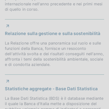
o
internazionale nell'anno precedente e nei primi mesi
n
di quello in corso.
d
i
Relazione sulla gestione e sulla sostenibilità
m
e
La Relazione offre una panoramica sul ruolo e sulle
funzioni della Banca, fornisce un resoconto
n
dell'attività svolta e dei risultati conseguiti nell'anno,
affronta i temi della sostenibilità ambientale, sociale
t
e di condotta aziendale.
o
Statistiche aggregate - Base Dati Statistica
La Base Dati Statistica (BDS) è il database mediante
il quale la Banca d'Italia mette a disposizione del
pubblico un'ampia gamma di indicatori e aggregati