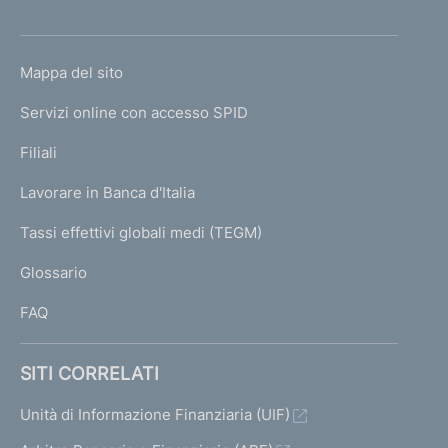
'
h
o
L
Mappa del sito
m
I
e
Servizi online con accesso SPID
N
p
K
Filiali
a
U
g
Lavorare in Banca d'Italia
T
e
I
Tassi effettivi globali medi (TEGM)
)
L
Glossario
I
FAQ
SITI CORRELATI
Unità di Informazione Finanziaria (UIF)