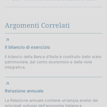
i
o
n
Argomenti Correlati
e
d
i
Il bilancio di esercizio
a
Il bilancio della Banca d'Italia è costituito dallo stato
patrimoniale, dal conto economico e dalla nota
p
integrativa.
p
r
o
Relazione annuale
f
La Relazione annuale contiene un'ampia analisi dei
principali sviluppi dell'economia italiana e