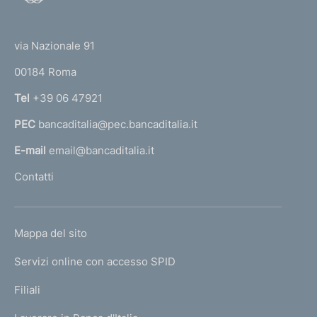
o
(
t
t
e
via Nazionale 91
o
r
00184 Roma
r
n
Tel
+39 06 47921
a
PEC
bancaditalia@pec.bancaditalia.it
a
l
E-mail
email@bancaditalia.it
l
Contatti
'
h
o
L
Mappa del sito
m
I
e
Servizi online con accesso SPID
N
p
K
Filiali
a
U
g