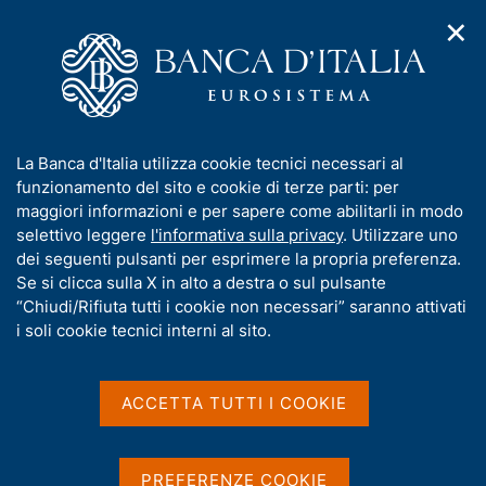
✕
H
A
o
C
p
m
e
r
e
r
i
p
c
Home
/
Pubblicazioni
/
m
a
a
Situazioni contabili mensili della Banca d'Italia
e
g
n
I
La Banca d'Italia utilizza cookie tecnici necessari al
n
e
e
n
funzionamento del sito e cookie di terze parti: per
u
Situazioni contabili mensili
l
d
f
maggiori informazioni e per sapere come abilitarli in modo
i
s
o
selettivo leggere
l'informativa sulla privacy
. Utilizzare uno
della Banca d'Italia
n
i
r
dei seguenti pulsanti per esprimere la propria preferenza.
a
t
m
Se si clicca sulla X in alto a destra o sul pulsante
v
o
Condividi
S
i
a
“Chiudi/Rifiuta tutti i cookie non necessari” saranno attivati
g
t
t
i soli cookie tecnici interni al sito.
a
a
i
z
m
v
i
p
a
o
ACCETTA TUTTI I COOKIE
a
n
s
l
e
u
a
La sezione contiene le situazioni contabili mensili
i
p
PREFERENZE COOKIE