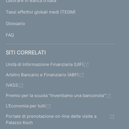
Lavorare in Banca d'Italia
T
e
I
Tassi effettivi globali medi (TEGM)
)
L
Glossario
I
FAQ
SITI CORRELATI
Unità di Informazione Finanziaria (UIF)
Arbitro Bancario e Finanziario (ABF)
IVASS
Premio per la scuola "Inventiamo una banconota"
L'Economia per tutti
Portale di prenotazione on-line delle visite a
Palazzo Koch