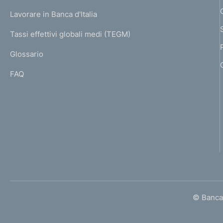
U
g
Lavorare in Banca d'Italia
T
e
I
Tassi effettivi globali medi (TEGM)
)
L
Glossario
I
FAQ
© Banca 