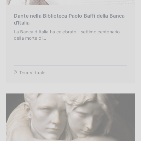
c
o
Dante nella Biblioteca Paolo Baffi della Banca
o
d'Italia
k
i
La Banca d'Italia ha celebrato il settimo centenario
e
della morte di...
:
Tour virtuale