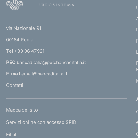
o
o
(
t
t
e
via Nazionale 91
o
r
00184 Roma
r
n
Tel
+39 06 47921
a
PEC
bancaditalia@pec.bancaditalia.it
a
l
E-mail
email@bancaditalia.it
l
Contatti
'
h
o
L
Mappa del sito
m
I
e
Servizi online con accesso SPID
N
p
K
Filiali
a