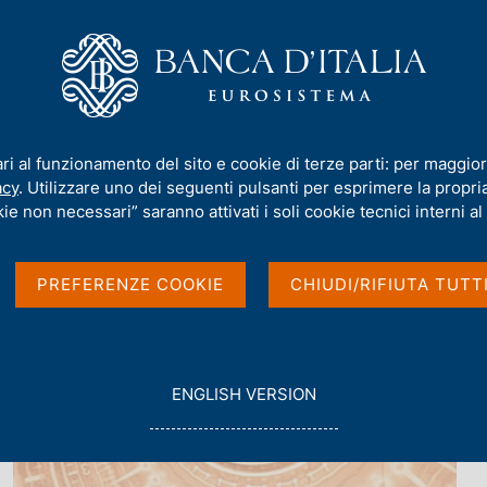
iamo
Compiti
Servizi al cittadino
Pubbli
ari al funzionamento del sito e cookie di terze parti: per maggior
acy
. Utilizzare uno dei seguenti pulsanti per esprimere la propria 
ie non necessari” saranno attivati i soli cookie tecnici interni al 
PREFERENZE COOKIE
CHIUDI/RIFIUTA TUTT
G
ENGLISH VERSION
O
T
O