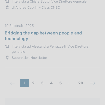
Intervista a Chiara Scotti, Vice Direttore generale
c
a
di Andrea Cabrini - Class CNBC
a
P
z
u
i
b
o
b
D
19 Febbraio 2025
n
l
a
Bridging the gap between people and
e
i
t
technology
:
c
a
Intervista ad Alessandra Perrazzelli, Vice Direttore
a
P
generale
z
u
Supervision Newsletter
i
b
o
b
n
l
e
i
:
c
C
(
V
V
V
V
(
1
2
3
4
5
...
20
V
(
a
c
a
a
a
a
c
o
a
c
z
o
i
i
i
i
o
i
i
o
m
o