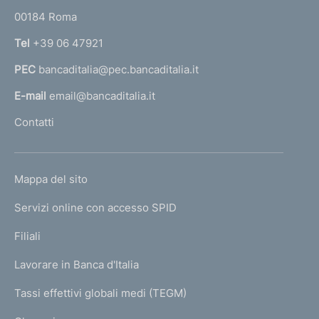
r
00184 Roma
r
n
Tel
+39 06 47921
a
PEC
bancaditalia@pec.bancaditalia.it
a
l
E-mail
email@bancaditalia.it
l
Contatti
'
h
o
L
Mappa del sito
m
I
e
Servizi online con accesso SPID
N
p
K
Filiali
a
U
g
Lavorare in Banca d'Italia
T
e
I
Tassi effettivi globali medi (TEGM)
)
L