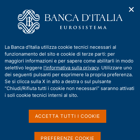
✕
H
A
o
C
p
m
e
r
e
r
i
p
c
Home
/
Media
/
Interviste
m
a
a
e
g
n
I
La Banca d'Italia utilizza cookie tecnici necessari al
n
e
e
Interviste
n
funzionamento del sito e cookie di terze parti: per
u
l
d
f
maggiori informazioni e per sapere come abilitarli in modo
i
s
o
selettivo leggere
l'informativa sulla privacy
. Utilizzare uno
n
i
r
dei seguenti pulsanti per esprimere la propria preferenza.
a
t
Interviste rilasciate dal Governatore della Banca
m
Se si clicca sulla X in alto a destra o sul pulsante
v
o
d'Italia e dagli altri membri del Direttorio.
i
a
“Chiudi/Rifiuta tutti i cookie non necessari” saranno attivati
g
t
i soli cookie tecnici interni al sito.
a
i
Puoi consultare anche:
z
v
i
a
o
ACCETTA TUTTI I COOKIE
Interventi del Governatore
n
s
e
Interventi degli altri membri del Direttorio
u
Interventi di altri Dirigenti
i
PREFERENZE COOKIE