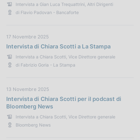
Intervista a Gian Luca Trequattrini, Altri Dirigenti
a
P
di Flavio Padovan - Bancaforte
z
u
i
b
o
b
n
l
D
17 Novembre 2025
e
i
a
Intervista di Chiara Scotti a La Stampa
:
c
t
Intervista a Chiara Scotti, Vice Direttore generale
a
a
di Fabrizio Goria - La Stampa
z
P
i
u
o
b
n
b
D
13 Novembre 2025
e
l
a
Intervista di Chiara Scotti per il podcast di
:
i
t
Bloomberg News
c
a
Intervista a Chiara Scotti, Vice Direttore generale
a
P
Bloomberg News
z
u
i
b