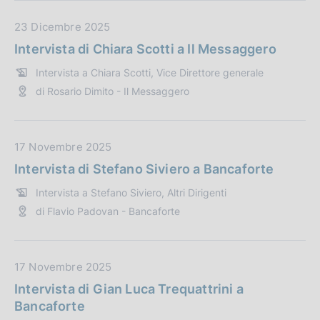
b
l
D
23 Dicembre 2025
i
a
Intervista di Chiara Scotti a Il Messaggero
c
t
Intervista a Chiara Scotti, Vice Direttore generale
a
a
di Rosario Dimito - Il Messaggero
z
P
i
u
o
b
n
b
D
17 Novembre 2025
e
l
a
Intervista di Stefano Siviero a Bancaforte
:
i
t
Intervista a Stefano Siviero, Altri Dirigenti
c
a
di Flavio Padovan - Bancaforte
a
P
z
u
i
b
o
b
D
17 Novembre 2025
n
l
a
Intervista di Gian Luca Trequattrini a
e
i
t
Bancaforte
:
c
a