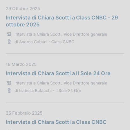
o
b
n
l
D
29 Ottobre 2025
e
i
a
Intervista di Chiara Scotti a Class CNBC - 29
:
c
t
ottobre 2025
a
a
Intervista a Chiara Scotti, Vice Direttore generale
z
P
di Andrea Cabrini - Class CNBC
i
u
o
b
n
b
e
l
D
18 Marzo 2025
:
i
a
Intervista di Chiara Scotti a Il Sole 24 Ore
c
t
Intervista a Chiara Scotti, Vice Direttore generale
a
a
di Isabella Bufacchi - Il Sole 24 Ore
z
P
i
u
o
b
n
b
D
25 Febbraio 2025
e
l
a
Intervista di Chiara Scotti a Class CNBC
:
i
t