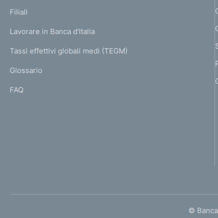
p
K
Filiali
a
U
g
Lavorare in Banca d'Italia
T
e
I
Tassi effettivi globali medi (TEGM)
)
L
Glossario
I
FAQ
© Banca 