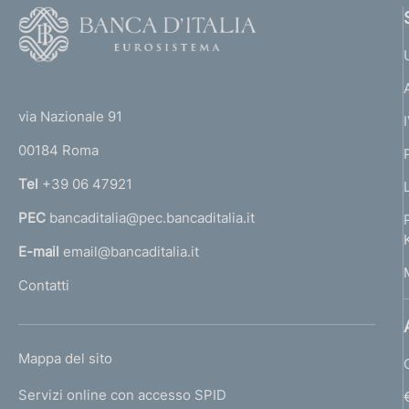
F
o
o
(
t
t
e
via Nazionale 91
o
r
00184 Roma
r
n
Tel
+39 06 47921
a
PEC
bancaditalia@pec.bancaditalia.it
a
l
E-mail
email@bancaditalia.it
l
Contatti
'
h
o
L
Mappa del sito
m
I
e
Servizi online con accesso SPID
N