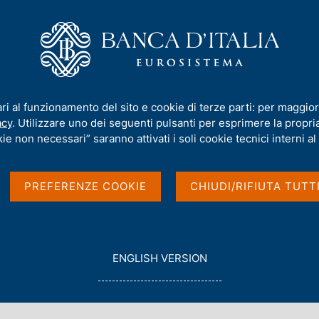
iamo
Compiti
Servizi al cittadino
Pubbli
 24 Ore - 21 maggio 2026
ari al funzionamento del sito e cookie di terze parti: per maggior
acy
. Utilizzare uno dei seguenti pulsanti per esprimere la propria 
tti a Il Sole 24 Ore -
ie non necessari” saranno attivati i soli cookie tecnici interni al 
PREFERENZE COOKIE
CHIUDI/RIFIUTA TUTT
G
ENGLISH VERSION
O
T
O