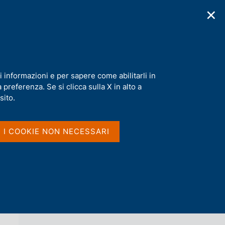
✕
cazioni
Statistiche
Media
|
IT
C
e
r
c
a
i informazioni e per sapere come abilitarli in
n
preferenza. Se si clicca sulla X in alto a
e
l
sito.
Vai al livello superiore 
INTERVISTE
s
i
t
I I COOKIE NON NECESSARI
o