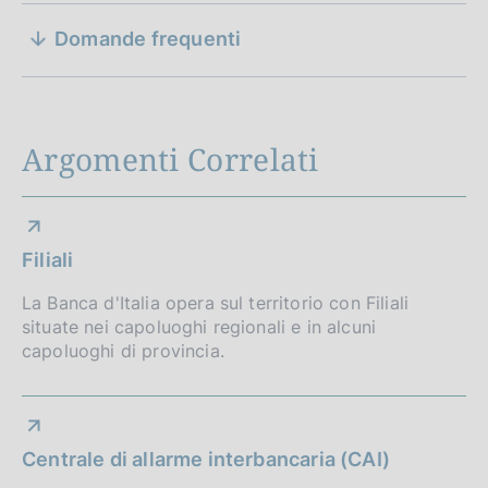
P
a
b
o
a
u
Domande frequenti
t
b
P
b
n
a
l
u
b
P
i
e
b
l
u
c
b
i
d
b
Argomenti Correlati
a
l
c
b
z
i
i
a
l
i
c
z
a
i
o
a
i
c
n
p
Filiali
z
o
a
e
i
n
p
z
La Banca d'Italia opera sul territorio con Filiali
:
o
e
situate nei capoluoghi regionali e in alcuni
i
:
r
n
:
capoluoghi di provincia.
o
e
:
o
n
:
e
f
:
:
o
Centrale di allarme interbancaria (CAI)
: