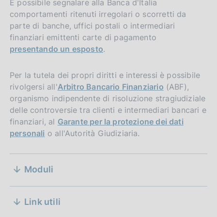
È possibile segnalare alla Banca d'Italia
comportamenti ritenuti irregolari o scorretti da
parte di banche, uffici postali o intermediari
finanziari emittenti carte di pagamento
presentando un esposto
.
Per la tutela dei propri diritti e interessi è possibile
rivolgersi all'
Arbitro Bancario Finanziario
(ABF),
organismo indipendente di risoluzione stragiudiziale
delle controversie tra clienti e intermediari bancari e
finanziari, al
Garante per la protezione dei dati
personali
o all'Autorità Giudiziaria.
D
13 aprile 2026
S
a
Moduli
D
e
13 aprile 2026
t
a
a
z
D
13 aprile 2026
t
Link utili
P
a
a
i
D
14 aprile 2022
u
t