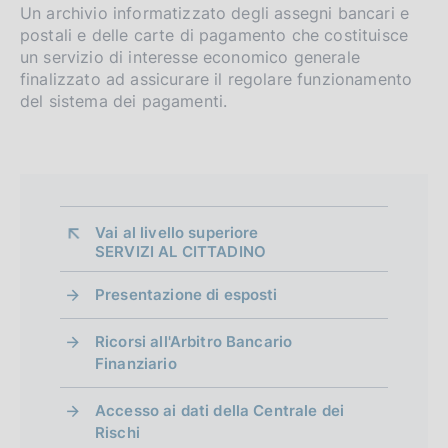
n
Un archivio informatizzato degli assegni bancari e
postali e delle carte di pagamento che costituisce
d
un servizio di interesse economico generale
i
finalizzato ad assicurare il regolare funzionamento
del sistema dei pagamenti.
m
e
n
t
Vai al livello superiore 
SERVIZI AL CITTADINO
o
Presentazione di esposti
Ricorsi all'Arbitro Bancario
Finanziario
Accesso ai dati della Centrale dei
Rischi