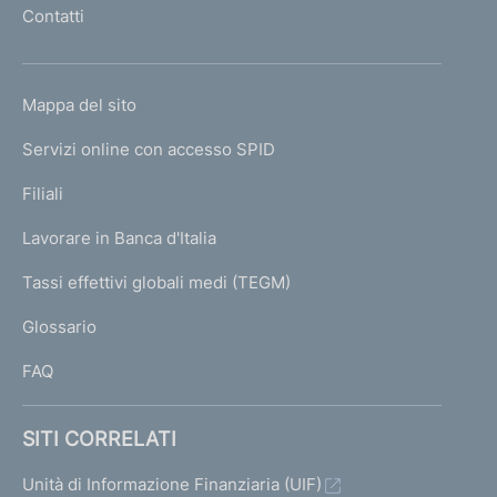
Contatti
'
h
o
L
Mappa del sito
m
I
e
Servizi online con accesso SPID
N
p
K
Filiali
a
U
g
Lavorare in Banca d'Italia
T
e
I
Tassi effettivi globali medi (TEGM)
)
L
Glossario
I
FAQ
SITI CORRELATI
Unità di Informazione Finanziaria (UIF)