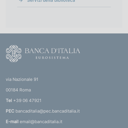
Servizi della biblioteca
F
o
o
(
t
t
e
via Nazionale 91
o
r
00184 Roma
r
n
Tel
+39 06 47921
a
PEC
bancaditalia@pec.bancaditalia.it
a
l
E-mail
email@bancaditalia.it
l