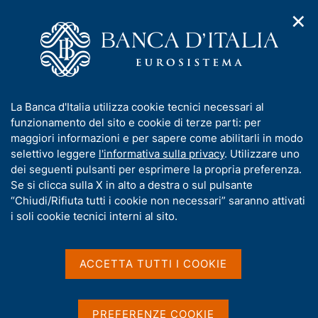
✕
H
A
o
C
p
m
e
r
e
r
i
p
c
Home
/
Servizi al cittadino
/
m
a
a
Accesso ai dati della Centrale di allarme interbancaria
e
g
n
I
La Banca d'Italia utilizza cookie tecnici necessari al
n
e
e
Accesso ai dati della
n
funzionamento del sito e cookie di terze parti: per
u
l
d
f
maggiori informazioni e per sapere come abilitarli in modo
Centrale di allarme
i
s
o
selettivo leggere
l'informativa sulla privacy
. Utilizzare uno
n
i
interbancaria
r
dei seguenti pulsanti per esprimere la propria preferenza.
a
t
m
Se si clicca sulla X in alto a destra o sul pulsante
v
o
i
a
“Chiudi/Rifiuta tutti i cookie non necessari” saranno attivati
e richieste di chiarimenti sul funzionamento
g
t
i soli cookie tecnici interni al sito.
a
dell'archivio
i
z
v
i
a
o
ACCETTA TUTTI I COOKIE
n
s
e
Condividi
u
S
t
i
PREFERENZE COOKIE