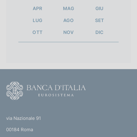
APR
MAG
GIU
LUG
AGO
SET
OTT
NOV
DIC
F
o
o
(
t
t
e
via Nazionale 91
o
r
00184 Roma
r