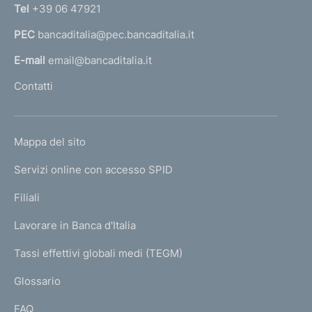
n
Tel
+39 06 47921
a
PEC
bancaditalia@pec.bancaditalia.it
a
l
E-mail
email@bancaditalia.it
l
Contatti
'
h
o
L
Mappa del sito
m
I
e
Servizi online con accesso SPID
N
p
K
Filiali
a
U
g
Lavorare in Banca d'Italia
T
e
I
Tassi effettivi globali medi (TEGM)
)
L
Glossario
I
FAQ