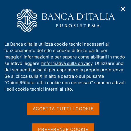
✕
H
A
o
C
p
m
e
r
e
r
i
p
c
Home
/
Media
/
Agenda
m
a
a
e
g
n
I
La Banca d'Italia utilizza cookie tecnici necessari al
n
e
e
Agenda
n
funzionamento del sito e cookie di terze parti: per
u
l
d
f
maggiori informazioni e per sapere come abilitarli in modo
i
s
o
selettivo leggere
l'informativa sulla privacy
. Utilizzare uno
Agenda delle pubblicazioni ufficiali e delle
n
i
r
dei seguenti pulsanti per esprimere la propria preferenza.
a
statistiche della Banca d'Italia, dei convegni e
t
m
Se si clicca sulla X in alto a destra o sul pulsante
v
o
seminari organizzati dalla Banca, degli impegni
i
a
“Chiudi/Rifiuta tutti i cookie non necessari” saranno attivati
nazionali e internazionali degli esponenti della
g
t
i soli cookie tecnici interni al sito.
a
Banca.
i
z
v
i
Visualizza
a
o
ACCETTA TUTTI I COOKIE
n
s
e
u
i
PREFERENZE COOKIE