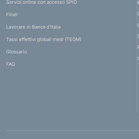
e
Servizi online con accesso SPID
N
p
K
Filiali
a
U
g
Lavorare in Banca d'Italia
T
e
I
Tassi effettivi globali medi (TEGM)
)
L
Glossario
I
FAQ