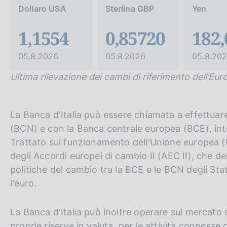
c
Dollaro USA
Sterlina GBP
Yen
o
o
1,1554
0,85720
182,
k
i
05.8.2026
05.8.2026
05.8.20
e
:
Ultima rilevazione dei cambi di riferimento dell’Eur
La Banca d'Italia può essere chiamata a effettuare
(BCN) e con la Banca centrale europea (BCE), inte
Trattato sul funzionamento dell'Unione europea (U
degli Accordi europei di cambio II (AEC II), che de
politiche del cambio tra la BCE e le BCN degli S
l'euro.
La Banca d'Italia può inoltre operare sul mercato
proprie riserve in valuta, per le attività connesse c