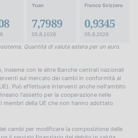
Yuan
Franco Svizzero
08
7,7989
0,9345
26
05.8.2026
05.8.2026
osistema. Quantità di valuta estera per un euro.
, insieme con le altre Banche centrali nazionali
rventi sul mercato dei cambi in conformità al
E). Può effettuare interventi anche nell'ambito
lineano l'assetto per la cooperazione nelle
tati membri della UE che non hanno adottato
 dei cambi per modificare la composizione delle
on il servizio finanziario del debito in valuta