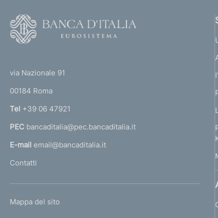
r
e
o
F
:
o
:
f
o
(
o
t
t
e
via Nazionale 91
n
o
r
00184 Roma
r
d
n
Tel
+39 06 47921
i
a
PEC
bancaditalia@pec.bancaditalia.it
a
m
l
E-mail
email@bancaditalia.it
e
l
Contatti
'
n
h
t
o
L
Mappa del sito
m
o
I