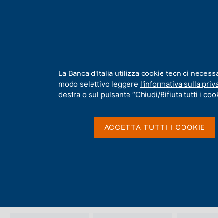
H
Chi s
o
m
e
p
Home
/
Compiti
/
Attività sul mercato dei cambi
a
g
I
La Banca d'Italia utilizza cookie tecnici necess
Attività sul mercato 
e
n
modo selettivo leggere
l'informativa sulla priv
f
destra o sul pulsante “Chiudi/Rifiuta tutti i cook
o
r
m
ACCETTA TUTTI I COOKIE
a
t
i
v
a
s
Principali cambi dell'euro
u
i