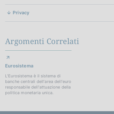
e
z
Privacy
i
D
15 maggio 2023
a
o
t
Argomenti Correlati
a
n
P
e
u
b
d
b
Eurosistema
l
i
i
L'Eurosistema è il sistema di
a
banche centrali dell'area dell'euro
c
responsabile dell'attuazione della
a
p
politica monetaria unica.
z
i
p
o
n