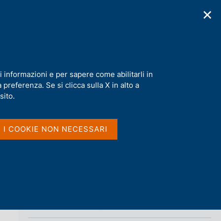
✕
cazioni
Statistiche
Media
|
IT
C
e
r
c
a
i informazioni e per sapere come abilitarli in
n
preferenza. Se si clicca sulla X in alto a
e
Condividi
l
sito.
s
i
S
t
I I COOKIE NON NECESSARI
t
o
a
m
p
a
l
a
p
Vai al livello superiore 
COMPITI
a