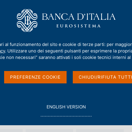
iamo
Compiti
Servizi al cittadino
Pubbli
ari al funzionamento del sito e cookie di terze parti: per maggior
dei cambi
acy
. Utilizzare uno dei seguenti pulsanti per esprimere la propria 
ie non necessari” saranno attivati i soli cookie tecnici interni al 
PREFERENZE COOKIE
CHIUDI/RIFIUTA TUTT
G
ENGLISH VERSION
O
T
O