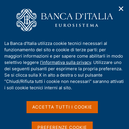
✕
H
A
o
C
p
m
e
r
e
r
i
p
c
Home
/
Servizi al cittadino
/
Servizi dell'Archivio storico
m
a
a
e
g
n
Servizi dell'Archivio
I
La Banca d'Italia utilizza cookie tecnici necessari al
n
e
e
n
funzionamento del sito e cookie di terze parti: per
u
storico
l
d
f
maggiori informazioni e per sapere come abilitarli in modo
i
s
o
selettivo leggere
l'informativa sulla privacy
. Utilizzare uno
n
i
r
dei seguenti pulsanti per esprimere la propria preferenza.
a
t
m
Se si clicca sulla X in alto a destra o sul pulsante
v
o
Condividi
i
a
“Chiudi/Rifiuta tutti i cookie non necessari” saranno attivati
S
g
t
i soli cookie tecnici interni al sito.
t
a
i
a
z
m
v
i
p
a
o
ACCETTA TUTTI I COOKIE
a
n
s
IN QUESTA PAGINA
l
e
u
a
i
Cos'è
Chi può accedervi
Come e dove
PREFERENZE COOKIE
p