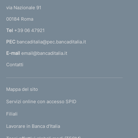
t
e
via Nazionale 91
o
r
00184 Roma
r
n
Tel
+39 06 47921
a
PEC
bancaditalia@pec.bancaditalia.it
a
l
E-mail
email@bancaditalia.it
l
Contatti
'
h
o
L
Mappa del sito
m
I
e
Servizi online con accesso SPID
N
p
K
Filiali
a
U
g
Lavorare in Banca d'Italia
T
e
I