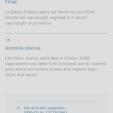
o
Filiali
z
:
i
n
:
La Banca d'Italia opera sul territorio con Filiali
o
situate nei capoluoghi regionali e in alcuni
d
n
capoluoghi di provincia.
e
i
:
m
:
e
Archivio storico
n
L'Archivio storico della Banca d'Italia (ASBI)
rappresenta una delle fonti principali per le ricerche
t
sulla storia economica e bancaria italiana degli
o
ultimi due secoli.
Vai al livello superiore 
SERVIZI AL CITTADINO