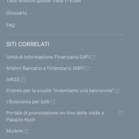
Tassi effettivi globali medi (TEGM)
)
L
Glossario
I
FAQ
SITI CORRELATI
Unità di Informazione Finanziaria (UIF)
Arbitro Bancario e Finanziario (ABF)
IVASS
Premio per la scuola "Inventiamo una banconota"
L'Economia per tutti
Portale di prenotazione on-line delle visite a
Palazzo Koch
Mudem