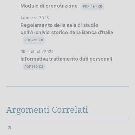
Modulo di prenotazione
i
a
PDF 494 KB
t
o
D
14 marzo 2025
a
Regolamento della sala di studio
a
n
P
dell'Archivio storico della Banca d'Italia
t
u
e
a
PDF 231 KB
b
P
d
b
D
09 febbraio 2021
u
l
Informativa trattamento dati personali
a
i
b
i
t
PDF 160 KB
b
a
c
a
l
a
P
p
i
z
u
c
p
i
b
a
o
b
r
z
Argomenti Correlati
n
l
i
o
e
i
o
:
c
f
n
:
a
e