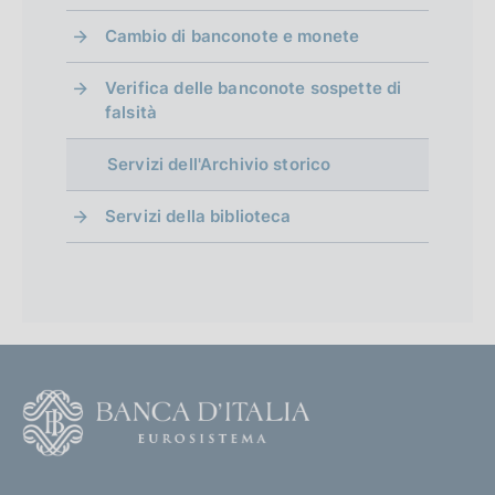
Cambio di banconote e monete
Verifica delle banconote sospette di
falsità
Servizi dell'Archivio storico
Servizi della biblioteca
F
o
o
(
t