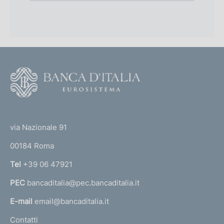
F
o
o
(
t
t
e
via Nazionale 91
o
r
00184 Roma
r
n
Tel
+39 06 47921
a
PEC
bancaditalia@pec.bancaditalia.it
a
l
E-mail
email@bancaditalia.it
l
Contatti