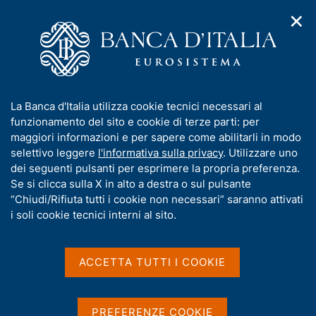
✕
H
A
o
C
p
m
e
r
e
r
i
p
c
Home
/
Siti delle banche centrali
m
a
a
e
g
n
Siti delle banche centrali
I
La Banca d'Italia utilizza cookie tecnici necessari al
n
e
e
n
funzionamento del sito e cookie di terze parti: per
u
l
d
f
maggiori informazioni e per sapere come abilitarli in modo
i
s
o
selettivo leggere
l'informativa sulla privacy
. Utilizzare uno
n
i
r
dei seguenti pulsanti per esprimere la propria preferenza.
a
Condividi
t
S
m
Se si clicca sulla X in alto a destra o sul pulsante
v
o
t
i
a
“Chiudi/Rifiuta tutti i cookie non necessari” saranno attivati
a
g
t
i soli cookie tecnici interni al sito.
m
a
i
p
z
v
a
i
S
a
o
ACCETTA TUTTI I COOKIE
l
Banche Centrali SEBC
n
s
a
e
e
p
u
a
z
i
PREFERENZE COOKIE