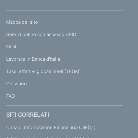
'
h
o
L
Mappa del sito
m
I
e
Servizi online con accesso SPID
N
p
K
Filiali
a
U
g
Lavorare in Banca d'Italia
T
e
I
Tassi effettivi globali medi (TEGM)
)
L
Glossario
I
FAQ
SITI CORRELATI
Unità di Informazione Finanziaria (UIF)