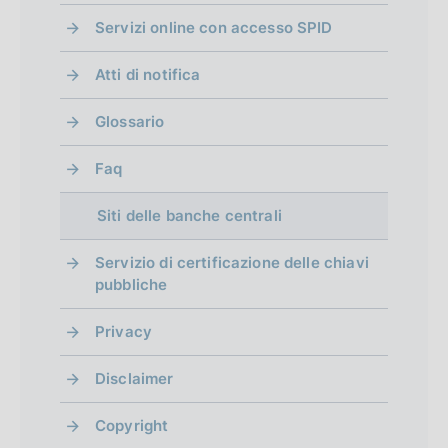
o
Servizi online con accesso SPID
n
Atti di notifica
d
i
Glossario
m
Faq
e
Siti delle banche centrali
n
t
Servizio di certificazione delle chiavi
pubbliche
o
Privacy
Disclaimer
Copyright