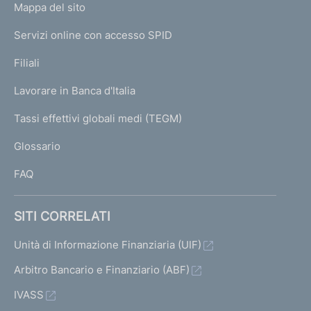
L
Mappa del sito
m
I
e
Servizi online con accesso SPID
N
p
K
Filiali
a
U
g
Lavorare in Banca d'Italia
T
e
I
Tassi effettivi globali medi (TEGM)
)
L
Glossario
I
FAQ
SITI CORRELATI
Unità di Informazione Finanziaria (UIF)
Arbitro Bancario e Finanziario (ABF)
IVASS