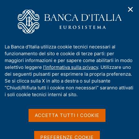
✕
H
A
o
C
p
m
e
r
e
r
i
p
c
Home
/
Chi siamo
/
Protezione dei dati personali
m
a
a
e
g
n
Protezione dei dati
I
La Banca d'Italia utilizza cookie tecnici necessari al
n
e
e
n
funzionamento del sito e cookie di terze parti: per
u
personali
l
d
f
maggiori informazioni e per sapere come abilitarli in modo
i
s
o
selettivo leggere
l'informativa sulla privacy
. Utilizzare uno
n
i
r
dei seguenti pulsanti per esprimere la propria preferenza.
a
t
m
Se si clicca sulla X in alto a destra o sul pulsante
v
o
Condividi
i
a
“Chiudi/Rifiuta tutti i cookie non necessari” saranno attivati
S
g
t
i soli cookie tecnici interni al sito.
t
a
i
a
z
m
v
i
p
a
o
ACCETTA TUTTI I COOKIE
a
n
s
IN QUESTA PAGINA
l
e
u
a
i
Il Responsabile della protezione dei dati
PREFERENZE COOKIE
p