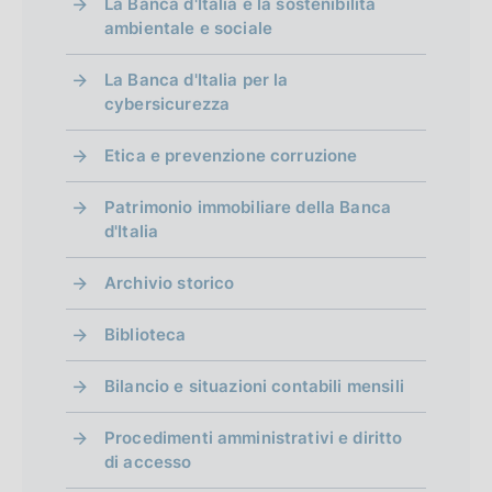
m
La Banca d'Italia e la sostenibilità
ambientale e sociale
e
n
La Banca d'Italia per la
cybersicurezza
t
o
Etica e prevenzione corruzione
Patrimonio immobiliare della Banca
d'Italia
Archivio storico
Biblioteca
Bilancio e situazioni contabili mensili
Procedimenti amministrativi e diritto
di accesso