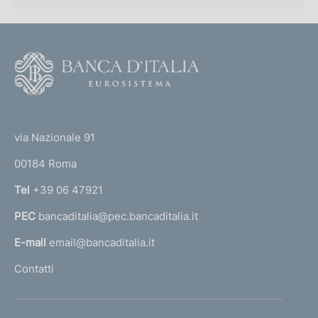
F
o
o
(
t
t
e
via Nazionale 91
o
r
00184 Roma
r
n
Tel
+39 06 47921
a
PEC
bancaditalia@pec.bancaditalia.it
a
l
E-mail
email@bancaditalia.it
l
Contatti
'
h
o