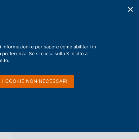
✕
cazioni
Statistiche
Media
|
IT
C
e
r
c
a
i informazioni e per sapere come abilitarli in
n
preferenza. Se si clicca sulla X in alto a
e
Condividi
l
sito.
s
oni
i
S
t
I I COOKIE NON NECESSARI
t
o
a
m
p
a
l
a
p
Vai al livello superiore 
STATISTICHE
a