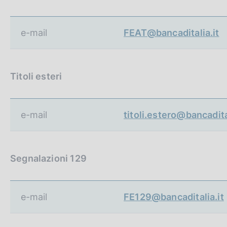
e-mail
FEAT@bancaditalia.it
Titoli esteri
e-mail
titoli.estero@bancadita
Segnalazioni 129
e-mail
FE129@bancaditalia.it