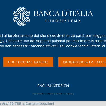
iamo
Compiti
Servizi al cittadino
Pubbli
nalazioni ex Art. 129 TUB e cartolarizzazioni
ari al funzionamento del sito e cookie di terze parti: per maggior
io di codifica ISIN,
acy
. Utilizzare uno dei seguenti pulsanti per esprimere la propria 
ie non necessari” saranno attivati i soli cookie tecnici interni al 
29 TUB e cartolarizzazi
PREFERENZE COOKIE
CHIUDI/RIFIUTA TUTT
G
ENGLISH VERSION
O
T
O
x Art.129 TUB
Cartolarizzazioni