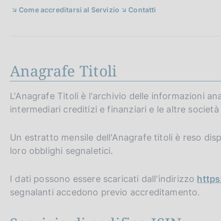
c
Come accreditarsi al Servizio
Contatti
o
o
k
i
e
Anagrafe Titoli
:
L'Anagrafe Titoli è l'archivio delle informazioni an
intermediari creditizi e finanziari e le altre societ
Un estratto mensile dell'Anagrafe titoli è reso dis
loro obblighi segnaletici.
I dati possono essere scaricati dall'indirizzo
https
segnalanti accedono previo accreditamento.