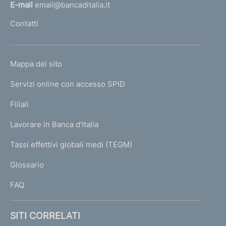
l
E-mail
email@bancaditalia.it
l
Contatti
'
h
o
L
Mappa del sito
m
I
e
Servizi online con accesso SPID
N
p
K
Filiali
a
U
g
Lavorare in Banca d'Italia
T
e
I
Tassi effettivi globali medi (TEGM)
)
L
Glossario
I
FAQ
SITI CORRELATI