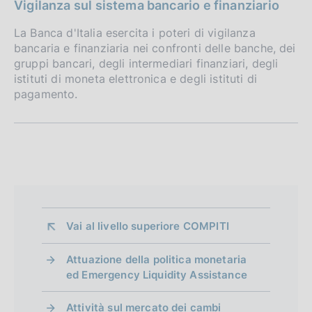
f
Vigilanza sul sistema bancario e finanziario
o
La Banca d'Italia esercita i poteri di vigilanza
bancaria e finanziaria nei confronti delle banche, dei
n
gruppi bancari, degli intermediari finanziari, degli
d
istituti di moneta elettronica e degli istituti di
pagamento.
i
m
e
n
t
o
Vai al livello superiore 
COMPITI
Attuazione della politica monetaria
ed Emergency Liquidity Assistance
Attività sul mercato dei cambi