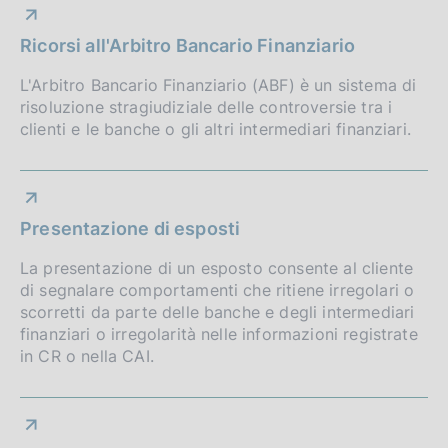
z
Ricorsi all'Arbitro Bancario Finanziario
i
L'Arbitro Bancario Finanziario (ABF) è un sistema di
o
risoluzione stragiudiziale delle controversie tra i
n
clienti e le banche o gli altri intermediari finanziari.
e
d
Presentazione di esposti
i
a
La presentazione di un esposto consente al cliente
di segnalare comportamenti che ritiene irregolari o
p
scorretti da parte delle banche e degli intermediari
finanziari o irregolarità nelle informazioni registrate
p
in CR o nella CAI.
r
o