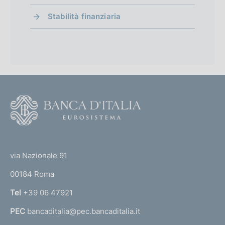
Stabilità finanziaria
F
o
o
(
t
t
e
via Nazionale 91
o
r
00184 Roma
r
n
Tel
+39 06 47921
a
PEC
bancaditalia@pec.bancaditalia.it
a