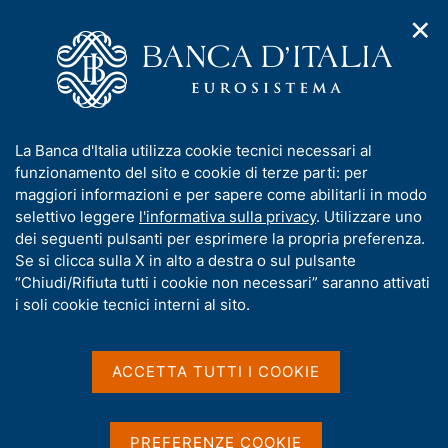
✕
H
A
o
C
p
m
e
r
e
r
i
p
c
Home
/
Compiti
/
m
a
a
Tutela della clientela ed educazione finanziaria
e
g
n
I
La Banca d'Italia utilizza cookie tecnici necessari al
n
e
e
Tutela della clientela ed
n
funzionamento del sito e cookie di terze parti: per
u
l
d
f
maggiori informazioni e per sapere come abilitarli in modo
educazione finanziaria
i
s
o
selettivo leggere
l'informativa sulla privacy
. Utilizzare uno
n
i
r
dei seguenti pulsanti per esprimere la propria preferenza.
a
t
m
Se si clicca sulla X in alto a destra o sul pulsante
v
o
i
a
“Chiudi/Rifiuta tutti i cookie non necessari” saranno attivati
g
Condividi
t
i soli cookie tecnici interni al sito.
S
a
i
t
z
a
v
i
m
a
o
ACCETTA TUTTI I COOKIE
p
n
s
a
e
u
La Banca d'Italia tutela i clienti degli intermediari
l
i
PREFERENZE COOKIE
bancari e finanziari con strumenti diversi e integrati.
a