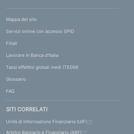
h
o
L
Mappa del sito
m
I
e
Servizi online con accesso SPID
N
p
K
Filiali
a
U
g
Lavorare in Banca d'Italia
T
e
I
Tassi effettivi globali medi (TEGM)
)
L
Glossario
I
FAQ
SITI CORRELATI
Unità di Informazione Finanziaria (UIF)
Arbitro Bancario e Finanziario (ABF)