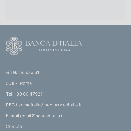
.
0
2
0
0
2
0
)
1
)
F
o
o
(
t
t
e
via Nazionale 91
o
r
00184 Roma
r
n
Tel
+39 06 47921
a
PEC
bancaditalia@pec.bancaditalia.it
a
l
E-mail
email@bancaditalia.it
l
Contatti
'