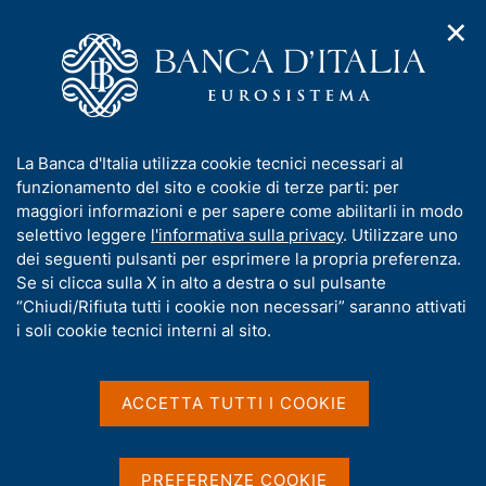
✕
H
A
o
C
p
m
e
r
e
r
i
p
c
Home
/
Pubblicazioni
/
m
a
a
Relazione sulla gestione e sulle attività della Banca d'Italia
e
g
n
(pubblicazione dismessa)
I
La Banca d'Italia utilizza cookie tecnici necessari al
n
e
e
n
funzionamento del sito e cookie di terze parti: per
u
l
d
f
maggiori informazioni e per sapere come abilitarli in modo
Relazione sulla gestione e
i
s
o
selettivo leggere
l'informativa sulla privacy
. Utilizzare uno
n
i
sulle attività della Banca
r
dei seguenti pulsanti per esprimere la propria preferenza.
a
t
m
Se si clicca sulla X in alto a destra o sul pulsante
v
o
d'Italia (pubblicazione
i
a
“Chiudi/Rifiuta tutti i cookie non necessari” saranno attivati
g
t
i soli cookie tecnici interni al sito.
dismessa)
a
i
z
v
i
Condividi
S
a
o
ACCETTA TUTTI I COOKIE
t
n
s
e
a
u
m
i
PREFERENZE COOKIE