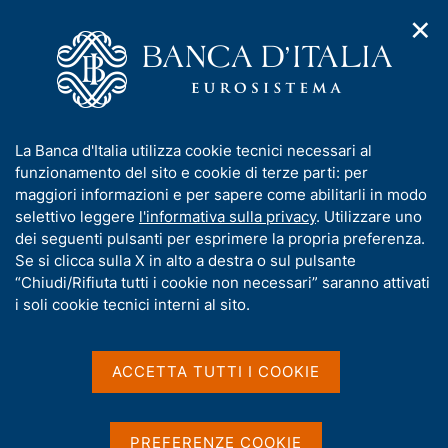
✕
H
A
o
C
p
m
e
r
e
r
i
p
c
Home
/
Servizi al cittadino
/
Cambio di banconote e monete
m
a
a
e
g
n
Cambio di banconote e
I
La Banca d'Italia utilizza cookie tecnici necessari al
n
e
e
n
funzionamento del sito e cookie di terze parti: per
u
monete
l
d
f
maggiori informazioni e per sapere come abilitarli in modo
i
s
o
selettivo leggere
l'informativa sulla privacy
. Utilizzare uno
n
i
r
dei seguenti pulsanti per esprimere la propria preferenza.
a
t
m
Se si clicca sulla X in alto a destra o sul pulsante
v
o
Condividi
i
a
“Chiudi/Rifiuta tutti i cookie non necessari” saranno attivati
S
g
t
i soli cookie tecnici interni al sito.
t
a
i
a
z
m
v
i
p
a
o
ACCETTA TUTTI I COOKIE
a
n
s
IN QUESTA PAGINA
l
e
u
a
i
Cos'è
Chi può fruirne
Come
PREFERENZE COOKIE
p