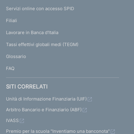
I
e
Servizi online con accesso SPID
N
p
K
Filiali
a
U
g
Lavorare in Banca d'Italia
T
e
I
Tassi effettivi globali medi (TEGM)
)
L
Glossario
I
FAQ
SITI CORRELATI
Unità di Informazione Finanziaria (UIF)
Arbitro Bancario e Finanziario (ABF)
IVASS
Premio per la scuola "Inventiamo una banconota"