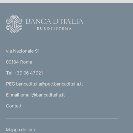
F
o
o
(
t
t
e
via Nazionale 91
o
r
00184 Roma
r
n
Tel
+39 06 47921
a
PEC
bancaditalia@pec.bancaditalia.it
a
l
E-mail
email@bancaditalia.it
l
Contatti
'
h
o
L
Mappa del sito
m