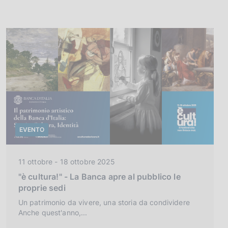
EVENTO
C
11 ottobre - 18 ottobre 2025
a
"è cultura!" - La Banca apre al pubblico le
t
proprie sedi
e
Un patrimonio da vivere, una storia da condividere
g
Anche quest'anno,...
o