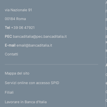
(
d
t
d
d
t
e
o
via Nazionale 91
o
i
o
r
d
d
00184 Roma
r
d
i
n
i
Tel
+39 06 47921
i
a
s
s
PEC
bancaditalia@pec.bancaditalia.it
a
a
r
p
a
l
E-mail
email@bancaditalia.it
b
b
a
l
Contatti
i
i
'
g
l
t
h
l
o
i
i
i
L
Mappa del sito
m
t
n
t
I
e
Servizi online con accesso SPID
N
a
a
p
a
K
Filiali
t
a
t
U
z
g
o
Lavorare in Banca d'Italia
o
T
e