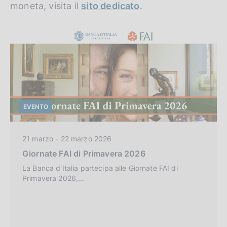
c
moneta, visita il
sito dedicato
.
i
o
l
o
t
k
r
i
e
o
:
EVENTO
C
21 marzo - 22 marzo 2026
a
Giornate FAI di Primavera 2026
t
e
La Banca d'Italia partecipa alle Giornate FAI di
Primavera 2026,...
g
o
r
i