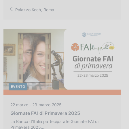
r
Palazzo Koch, Roma
i
a
:
EVENTO
C
22 marzo - 23 marzo 2025
a
Giornate FAI di Primavera 2025
t
e
La Banca d'Italia partecipa alle Giornate FAI di
Primavera 2025,...