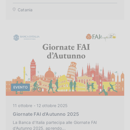
a
Catania
:
EVENTO
C
11 ottobre - 12 ottobre 2025
a
Giornate FAI d'Autunno 2025
t
e
La Banca d'Italia partecipa alle Giornate FAI
d'Autunno 2025, aprendo...