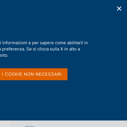
✕
cazioni
Statistiche
Media
|
IT
C
e
r
c
a
i informazioni e per sapere come abilitarli in
n
preferenza. Se si clicca sulla X in alto a
e
l
sito.
Vai al livello superiore 
s
SERVIZI AL CITTADINO
i
t
I I COOKIE NON NECESSARI
o
Archivio
2026
2025
2024
2023
2022
2021
2018
2017