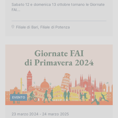
e
Sabato 12 e domenica 13 ottobre tornano le Giornate
FAI...
g
o
r
Filiale di Bari, Filiale di Potenza
i
a
:
EVENTO
C
23 marzo 2024 - 24 marzo 2025
a