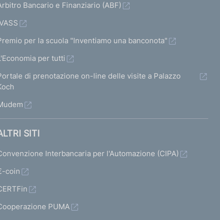
a
a
a
Arbitro Bancario e Finanziario (ABF)
s
s
s
IVASS
c
c
c
Premio per la scuola "Inventiamo una banconota"
h
h
h
L'Economia per tutti
e
e
e
Portale di prenotazione on-line delle visite a Palazzo
r
r
Koch
m
m
m
Mudem
a
a
a
t
t
ALTRI SITI
a
a
a
Convenzione Interbancaria per l'Automazione (CIPA)
2
3
s
€-coin
u
CERTFin
c
Cooperazione PUMA
c