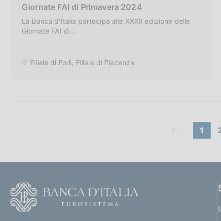
Giornate FAI di Primavera 2024
t
e
La Banca d'Italia partecipa alla XXXII edizione delle
Giornate FAI di...
g
o
r
Filiale di Forlì, Filiale di Piacenza
i
a
:
C
(
1
(
c
o
c
o
i
o
m
m
m
F
a
a
l
a
o
n
n
l
n
o