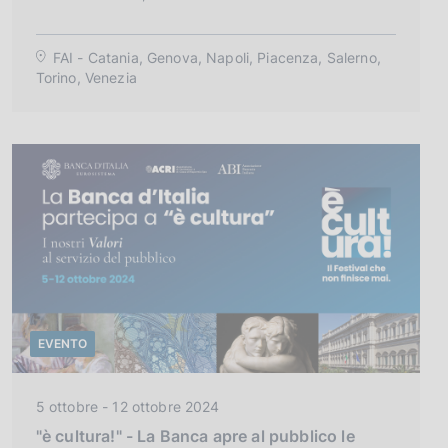
g
o
r
FAI - Catania, Genova, Napoli, Piacenza, Salerno,
Torino, Venezia
i
a
:
EVENTO
C
5 ottobre - 12 ottobre 2024
a
"è cultura!" - La Banca apre al pubblico le
t