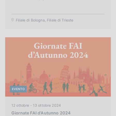
g
o
r
Filiale di Bologna, Filiale di Trieste
i
a
:
EVENTO
C
12 ottobre - 13 ottobre 2024
a
Giornate FAI d'Autunno 2024
t