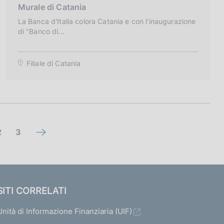
Murale di Catania
t
e
La Banca d'Italia colora Catania e con l'inaugurazione
di "Banco di...
g
o
r
Filiale di Catania
i
a
:
V
V
2
3
V
a
a
a
i
i
a
a
a
SITI CORRELATI
l
l
l
Unità di Informazione Finanziaria (UIF)
l