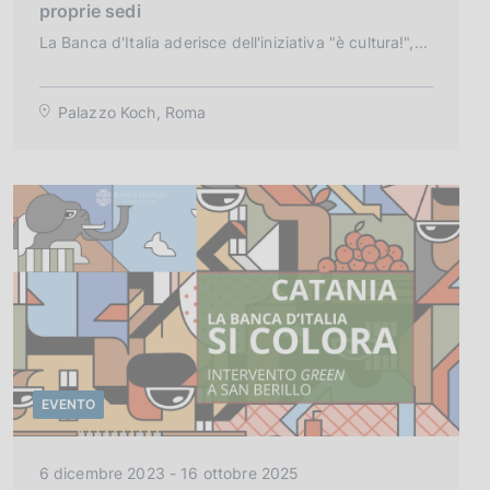
proprie sedi
e
La Banca d'Italia aderisce dell'iniziativa "è cultura!",...
g
o
r
Palazzo Koch, Roma
i
a
:
EVENTO
C
6 dicembre 2023 - 16 ottobre 2025
a