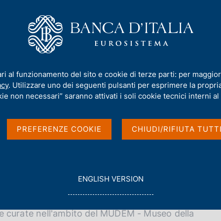
iamo
Compiti
Servizi al cittadino
Pubbli
ari al funzionamento del sito e cookie di terze parti: per maggior
acy
. Utilizzare uno dei seguenti pulsanti per esprimere la propria 
ie non necessari” saranno attivati i soli cookie tecnici interni al 
PREFERENZE COOKIE
CHIUDI/RIFIUTA TUTT
rte al pubblico, tra cui mostre, incontri ed eventi
orazione con altre istituzioni. In questa sezione è
G
ENGLISH VERSION
 già svolte.
O
T
O
tive curate nell'ambito del MUDEM - Museo della