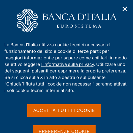
✕
H
A
o
C
p
m
e
r
e
r
i
p
c
Home
/
Statistiche
/
Conti finanziari, patrimoniali e distributivi
m
a
a
e
g
n
Conti finanziari,
I
La Banca d'Italia utilizza cookie tecnici necessari al
n
e
e
n
funzionamento del sito e cookie di terze parti: per
u
patrimoniali e distributivi
l
d
f
maggiori informazioni e per sapere come abilitarli in modo
i
s
o
selettivo leggere
l'informativa sulla privacy
. Utilizzare uno
n
i
r
dei seguenti pulsanti per esprimere la propria preferenza.
a
t
m
Se si clicca sulla X in alto a destra o sul pulsante
v
o
Condividi
i
a
“Chiudi/Rifiuta tutti i cookie non necessari” saranno attivati
S
g
t
i soli cookie tecnici interni al sito.
t
a
i
a
z
m
v
i
p
a
o
ACCETTA TUTTI I COOKIE
a
n
s
In questa sezione sono diffusi i Conti Finanziari,
l
e
u
cioè le statistiche relative ai flussi e alle consistenze
a
i
PREFERENZE COOKIE
p