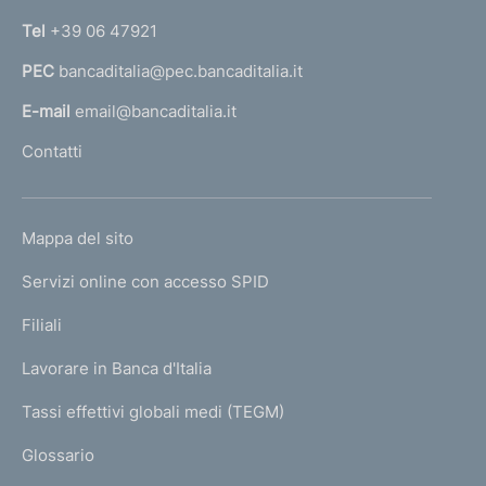
n
Tel
+39 06 47921
a
PEC
bancaditalia@pec.bancaditalia.it
a
l
E-mail
email@bancaditalia.it
l
Contatti
'
h
o
L
Mappa del sito
m
I
e
Servizi online con accesso SPID
N
p
K
Filiali
a
U
g
Lavorare in Banca d'Italia
T
e
I
Tassi effettivi globali medi (TEGM)
)
L
Glossario
I