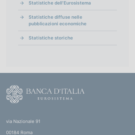
Statistiche dell'Eurosistema
Statistiche diffuse nelle
pubblicazioni economiche
Statistiche storiche
F
o
o
(
t
t
e
via Nazionale 91
o
r
00184 Roma
r