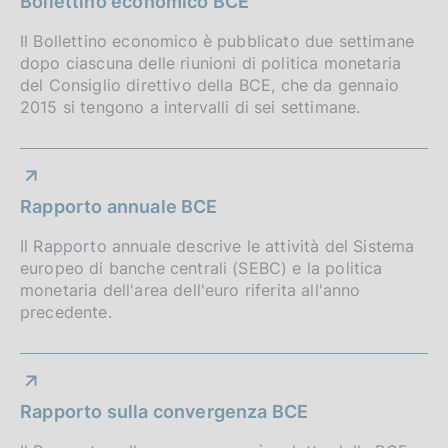
Bollettino economico BCE
o
e
Il Bollettino economico è pubblicato due settimane
:
f
dopo ciascuna delle riunioni di politica monetaria
:
del Consiglio direttivo della BCE, che da gennaio
o
2015 si tengono a intervalli di sei settimane.
n
d
i
Rapporto annuale BCE
m
Il Rapporto annuale descrive le attività del Sistema
europeo di banche centrali (SEBC) e la politica
e
monetaria dell'area dell'euro riferita all'anno
n
precedente.
t
o
Rapporto sulla convergenza BCE