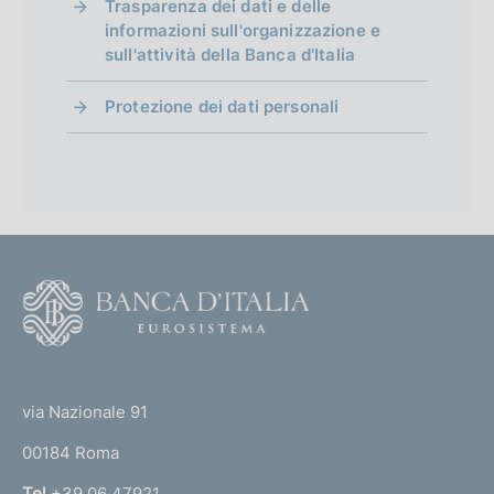
Trasparenza dei dati e delle
informazioni sull'organizzazione e
sull'attività della Banca d'Italia
Protezione dei dati personali
F
o
o
(
t
t
e
via Nazionale 91
o
r
00184 Roma
r
n
Tel
+39 06 47921