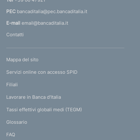
a
PEC
bancaditalia@pec.bancaditalia.it
a
l
E-mail
email@bancaditalia.it
l
Contatti
'
h
o
L
Mappa del sito
m
I
e
Servizi online con accesso SPID
N
p
K
Filiali
a
U
g
Lavorare in Banca d'Italia
T
e
I
Tassi effettivi globali medi (TEGM)
)
L
Glossario
I
FAQ