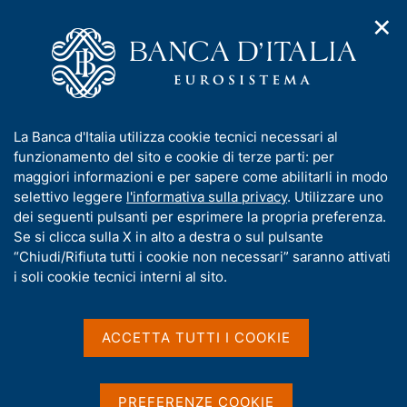
✕
H
A
o
C
p
m
e
r
e
r
i
p
c
Home
/
Chi siamo
/
Eurosistema
m
a
a
e
g
n
Eurosistema
I
La Banca d'Italia utilizza cookie tecnici necessari al
n
e
e
n
funzionamento del sito e cookie di terze parti: per
u
l
d
f
maggiori informazioni e per sapere come abilitarli in modo
i
s
o
selettivo leggere
l'informativa sulla privacy
. Utilizzare uno
n
i
r
dei seguenti pulsanti per esprimere la propria preferenza.
a
Condividi
t
S
m
Se si clicca sulla X in alto a destra o sul pulsante
v
o
t
i
a
“Chiudi/Rifiuta tutti i cookie non necessari” saranno attivati
a
g
t
i soli cookie tecnici interni al sito.
m
a
i
p
z
v
a
i
IN QUESTA PAGINA
a
o
ACCETTA TUTTI I COOKIE
l
n
s
a
Capitale e riserve della BCE
Reddito monetario
e
p
u
Atti giuridici della BCE
a
i
PREFERENZE COOKIE