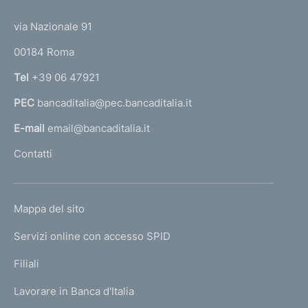
t
t
e
via Nazionale 91
o
r
00184 Roma
r
n
Tel
+39 06 47921
a
PEC
bancaditalia@pec.bancaditalia.it
a
l
E-mail
email@bancaditalia.it
l
Contatti
'
h
o
L
Mappa del sito
m
I
e
Servizi online con accesso SPID
N
p
K
Filiali
a
U
g
Lavorare in Banca d'Italia
T
e