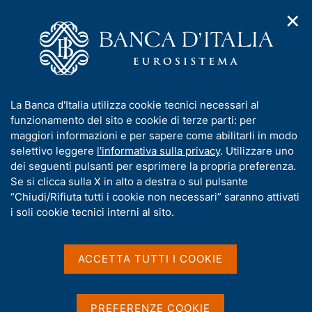
✕
H
A
o
C
p
m
e
r
e
r
i
p
c
Home
/
Pubblicazioni
/
Bollettino economico BCE
m
a
a
e
g
n
I
La Banca d'Italia utilizza cookie tecnici necessari al
n
Bollettino economico BCE
e
e
n
funzionamento del sito e cookie di terze parti: per
u
l
d
f
maggiori informazioni e per sapere come abilitarli in modo
i
s
o
selettivo leggere
l'informativa sulla privacy
. Utilizzare uno
Condividi
S
n
i
r
dei seguenti pulsanti per esprimere la propria preferenza.
a
t
t
m
Se si clicca sulla X in alto a destra o sul pulsante
v
a
o
i
a
“Chiudi/Rifiuta tutti i cookie non necessari” saranno attivati
m
g
t
i soli cookie tecnici interni al sito.
p
a
i
a
z
l
v
i
a
a
o
ACCETTA TUTTI I COOKIE
Dal 2015 il Bollettino economico BCE ha sostituito il
p
n
s
Bollettino mensile BCE. Il Bollettino economico è
a
e
u
pubblicato due settimane dopo ciascuna delle
g
i
PREFERENZE COOKIE
riunioni di politica monetaria del Consiglio direttivo
i