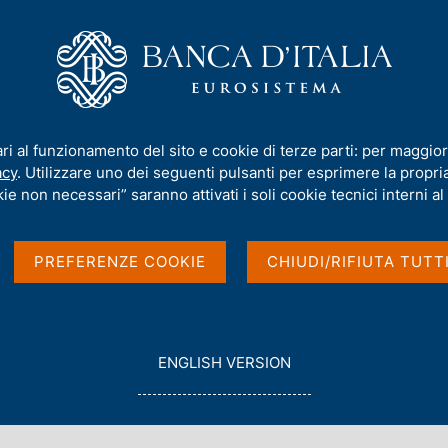
iamo
Compiti
Servizi al cittadino
Pubbli
alsità
ari al funzionamento del sito e cookie di terze parti: per maggior
e sospette di falsità
acy
. Utilizzare uno dei seguenti pulsanti per esprimere la propria 
ie non necessari” saranno attivati i soli cookie tecnici interni al 
PREFERENZE COOKIE
CHIUDI/RIFIUTA TUTT
G
ENGLISH VERSION
O
T
O