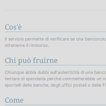
c
o
o
k
i
Cos'è
e
:
Il servizio permette di verificare se una banconota
ottenerne il rimborso.
Chi può fruirne
Chiunque abbia dubbi sull'autenticità di una ban
tentare di spenderla perché commetterebbe un rea
sportelli delle banche, degli uffici postali o delle Fil
Come