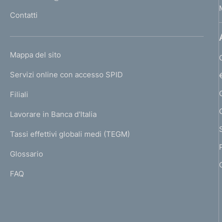
l
n
Contatti
'
t
h
o
o
L
Mappa del sito
m
I
e
Servizi online con accesso SPID
N
p
K
Filiali
a
U
g
Lavorare in Banca d'Italia
T
e
I
Tassi effettivi globali medi (TEGM)
)
L
Glossario
I
FAQ