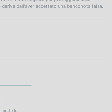
he deriva dall'aver accettato una banconota falsa.
o
 emette le