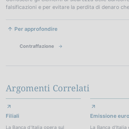
falsificazioni e per evitare la perdita di denaro c
S
Per approfondire
e
z
Contraffazione
i
o
n
Argomenti Correlati
e
d
i
Filiali
Emissione eur
a
La Banca d'Italia opera sul
La Banca d'Italia