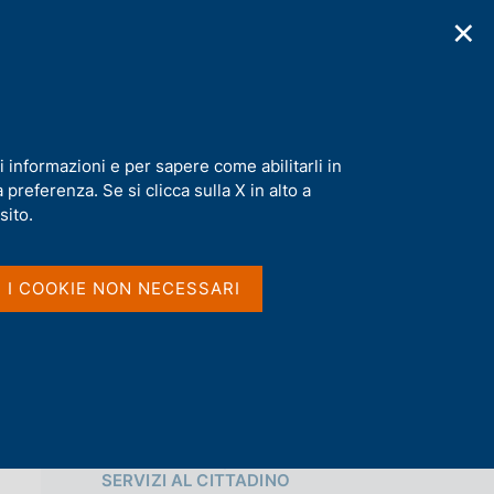
✕
cazioni
Statistiche
Media
|
IT
C
e
r
c
a
i informazioni e per sapere come abilitarli in
n
preferenza. Se si clicca sulla X in alto a
e
Condividi
l
sito.
s
i
S
t
I I COOKIE NON NECESSARI
t
o
a
m
p
a
l
a
p
Vai al livello superiore 
a
SERVIZI AL CITTADINO