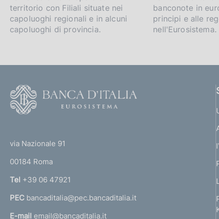
territorio con Filiali situate nei
banconote in euro
p
capoluoghi regionali e in alcuni
principi e alle reg
capoluoghi di provincia.
nell'Eurosistema.
p
r
o
F
f
o
o
o
(
t
n
t
e
via Nazionale 91
o
d
r
00184 Roma
r
i
n
Tel
+39 06 47921
a
m
PEC
bancaditalia@pec.bancaditalia.it
a
e
l
E-mail
email@bancaditalia.it