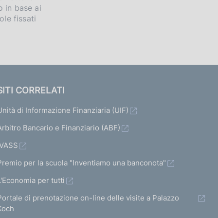
 in base ai
ole fissati
SITI CORRELATI
Unità di Informazione Finanziaria (UIF)
Arbitro Bancario e Finanziario (ABF)
IVASS
Premio per la scuola "Inventiamo una banconota"
L'Economia per tutti
Portale di prenotazione on-line delle visite a Palazzo
Koch