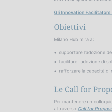
v
o
e
Gli Innovation Facilitators 
r
s
Obiettivi
i
o
Milano Hub mira a:
n
supportare l'adozione del
facilitare l'adozione di so
rafforzare la capacità di r
Le Call for Prop
Per mantenere un colloquio
attraverso
Call for Propos