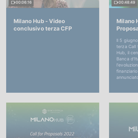
00:06:16
00:48:49
Milano Hub - Video
Milano H
conclusivo terza CFP
Proposa
ll 5 giugno
terza Call
Hub, il ce
Banca d'It
l'evoluzio
finanziari
annunciato