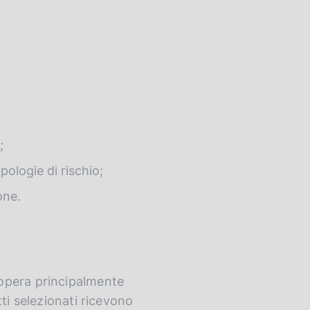
;
ipologie di rischio;
one.
 opera principalmente
ti selezionati ricevono