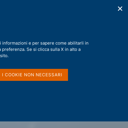
✕
cazioni
Statistiche
Media
|
IT
C
e
r
c
a
i informazioni e per sapere come abilitarli in
n
preferenza. Se si clicca sulla X in alto a
e
l
sito.
s
i
t
I I COOKIE NON NECESSARI
o