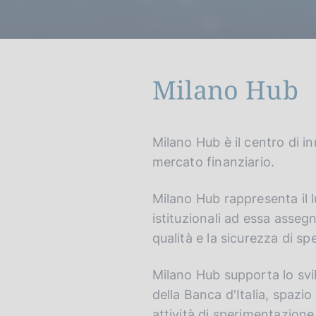
c
o
o
k
i
Milano Hub
e
:
G
C
Milano Hub è il centro di in
o
e
mercato finanziario.
t
r
o
c
Milano Hub rappresenta il luo
e
a
istituzionali ad essa assegn
n
n
qualità e la sicurezza di sp
g
e
l
l
Milano Hub supporta lo svilu
i
s
s
i
della Banca d'Italia, spazio
h
t
attività di sperimentazione 