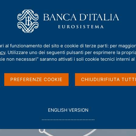
iamo
Compiti
Servizi al cittadino
Pubbli
ari al funzionamento del sito e cookie di terze parti: per maggior
acy
. Utilizzare uno dei seguenti pulsanti per esprimere la propria 
ie non necessari” saranno attivati i soli cookie tecnici interni al 
PREFERENZE COOKIE
CHIUDI/RIFIUTA TUTT
G
ENGLISH VERSION
O
T
O