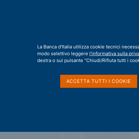
H
Chi s
o
m
e
p
Home
/
Milano Hub
a
g
I
La Banca d'Italia utilizza cookie tecnici necess
e
n
modo selettivo leggere
l'informativa sulla priv
f
destra o sul pulsante “Chiudi/Rifiuta tutti i cook
o
r
m
ACCETTA TUTTI I COOKIE
a
t
i
v
a
s
u
i