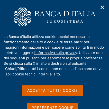
✕
H
A
o
C
p
m
e
r
e
r
i
p
c
Home
/
Statistiche
/
Servizio di prima informazione
m
a
a
e
g
n
Servizio di prima
I
La Banca d'Italia utilizza cookie tecnici necessari al
n
e
e
n
funzionamento del sito e cookie di terze parti: per
u
informazione
l
d
f
maggiori informazioni e per sapere come abilitarli in modo
i
s
o
selettivo leggere
l'informativa sulla privacy
. Utilizzare uno
n
i
r
dei seguenti pulsanti per esprimere la propria preferenza.
a
t
m
Se si clicca sulla X in alto a destra o sul pulsante
v
o
Condividi
i
a
“Chiudi/Rifiuta tutti i cookie non necessari” saranno attivati
S
g
t
i soli cookie tecnici interni al sito.
t
a
i
a
z
m
v
i
p
a
o
ACCETTA TUTTI I COOKIE
a
n
s
Il Servizio è diretto agli intermediari creditizi e
l
e
u
finanziari partecipanti alla Centrale dei rischi. La
a
i
PREFERENZE COOKIE
p