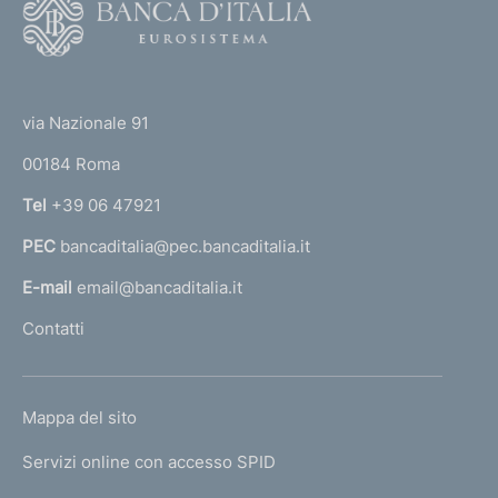
F
o
o
(
t
t
e
via Nazionale 91
o
r
00184 Roma
r
n
Tel
+39 06 47921
a
PEC
bancaditalia@pec.bancaditalia.it
a
l
E-mail
email@bancaditalia.it
l
Contatti
'
h
o
L
Mappa del sito
m
I
e
Servizi online con accesso SPID
N
p