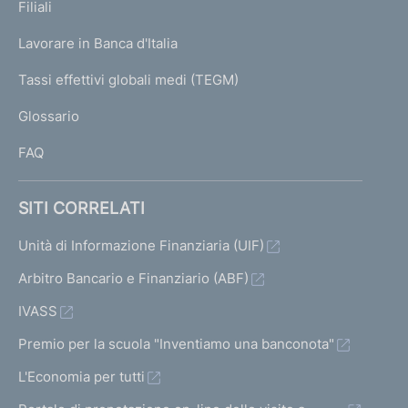
K
Filiali
a
U
g
Lavorare in Banca d'Italia
T
e
I
Tassi effettivi globali medi (TEGM)
)
L
Glossario
I
FAQ
SITI CORRELATI
Unità di Informazione Finanziaria (UIF)
Arbitro Bancario e Finanziario (ABF)
IVASS
Premio per la scuola "Inventiamo una banconota"
L'Economia per tutti