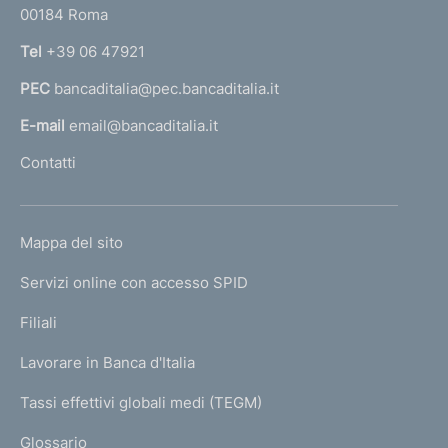
00184 Roma
r
n
Tel
+39 06 47921
a
PEC
bancaditalia@pec.bancaditalia.it
a
l
E-mail
email@bancaditalia.it
l
Contatti
'
h
o
L
Mappa del sito
m
I
e
Servizi online con accesso SPID
N
p
K
Filiali
a
U
g
Lavorare in Banca d'Italia
T
e
I
Tassi effettivi globali medi (TEGM)
)
L
Glossario