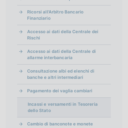
d
Ricorsi all'Arbitro Bancario
i
Finanziario
m
Accesso ai dati della Centrale dei
e
Rischi
n
Accesso ai dati della Centrale di
t
allarme interbancaria
o
Consultazione albi ed elenchi di
banche e altri intermediari
Pagamento dei vaglia cambiari
Incassi e versamenti in Tesoreria
dello Stato
Cambio di banconote e monete