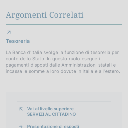
o
n
Argomenti Correlati
e
d
i
Tesoreria
a
La Banca d'Italia svolge la funzione di tesoreria per
conto dello Stato. In questo ruolo esegue i
p
pagamenti disposti dalle Amministrazioni statali e
p
incassa le somme a loro dovute in Italia e all'estero.
r
o
f
Vai al livello superiore 
o
SERVIZI AL CITTADINO
n
Presentazione di esposti