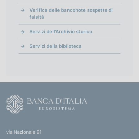
Verifica delle banconote sospette di
falsità
Servizi dell'Archivio storico
Servizi della biblioteca
F
o
o
(
t
t
e
via Nazionale 91
o
r