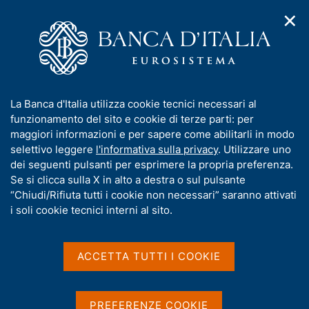
✕
H
A
o
C
p
m
e
r
e
r
i
p
c
Home
/
Servizi al cittadino
/
m
a
a
Incassi e versamenti in Tesoreria dello Stato
e
g
n
I
La Banca d'Italia utilizza cookie tecnici necessari al
n
e
e
Incassi e versamenti in
n
funzionamento del sito e cookie di terze parti: per
u
l
d
f
maggiori informazioni e per sapere come abilitarli in modo
Tesoreria dello Stato
i
s
o
selettivo leggere
l'informativa sulla privacy
. Utilizzare uno
n
i
r
dei seguenti pulsanti per esprimere la propria preferenza.
a
t
m
Se si clicca sulla X in alto a destra o sul pulsante
v
o
i
a
“Chiudi/Rifiuta tutti i cookie non necessari” saranno attivati
g
Condividi
t
i soli cookie tecnici interni al sito.
S
a
i
t
z
a
v
i
m
a
o
ACCETTA TUTTI I COOKIE
p
n
s
a
e
u
IN QUESTA PAGINA
l
i
PREFERENZE COOKIE
a