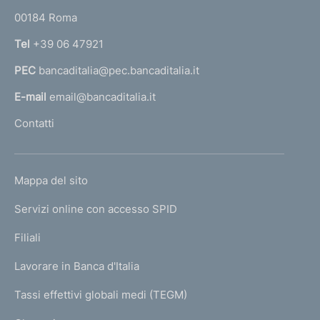
o
r
00184 Roma
r
n
Tel
+39 06 47921
a
PEC
bancaditalia@pec.bancaditalia.it
a
l
E-mail
email@bancaditalia.it
l
Contatti
'
h
o
L
Mappa del sito
m
I
e
Servizi online con accesso SPID
N
p
K
Filiali
a
U
g
Lavorare in Banca d'Italia
T
e
I
Tassi effettivi globali medi (TEGM)
)
L