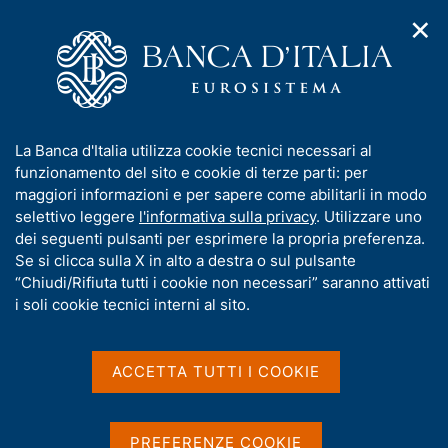
✕
H
A
o
C
p
m
e
r
e
r
i
p
c
Home
/
Chi siamo
/
Personale
m
a
a
e
g
n
Personale
I
La Banca d'Italia utilizza cookie tecnici necessari al
n
e
e
n
funzionamento del sito e cookie di terze parti: per
u
l
d
f
maggiori informazioni e per sapere come abilitarli in modo
i
s
o
selettivo leggere
l'informativa sulla privacy
. Utilizzare uno
n
i
r
dei seguenti pulsanti per esprimere la propria preferenza.
a
Condividi
t
S
m
Se si clicca sulla X in alto a destra o sul pulsante
v
o
t
i
a
“Chiudi/Rifiuta tutti i cookie non necessari” saranno attivati
a
g
t
i soli cookie tecnici interni al sito.
m
a
i
p
z
v
a
i
Il personale della Banca è assunto con procedure
a
o
ACCETTA TUTTI I COOKIE
l
n
selettive basate su concorsi pubblici aperti a tutti i
s
a
e
p
u
cittadini dell'Unione europea in possesso dei
a
i
requisiti previsti dal bando. L'assunzione di
PREFERENZE COOKIE