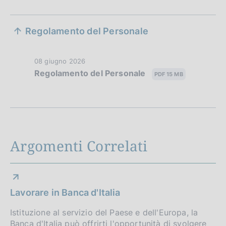
S
Regolamento del Personale
e
z
D
08 giugno 2026
Regolamento del Personale
i
a
PDF 15 MB
t
o
a
n
P
u
e
b
Argomenti Correlati
d
b
l
i
i
a
c
Lavorare in Banca d'Italia
a
p
z
Istituzione al servizio del Paese e dell'Europa, la
p
i
Banca d'Italia può offrirti l'opportunità di svolgere