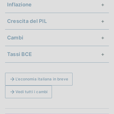
Inflazione
Crescita del PIL
+3,0%
Italia
Cambi
+2,8%
Area Euro
0,2%
Italia
Tassi BCE
0,4%
Area Euro
1,1542
USD
182,17
YEN
L'economia italiana in breve
2,25%
Deposito overnight
0,85705
GBP
Vedi tutti i cambi
2,40%
Rifinanziamento principale
2,65%
Rifinanziamento marginale