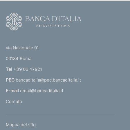
F
o
o
(
t
t
e
via Nazionale 91
o
r
00184 Roma
r
n
Tel
+39 06 47921
a
PEC
bancaditalia@pec.bancaditalia.it
a
l
E-mail
email@bancaditalia.it
l
Contatti
'
h
o
L
Mappa del sito
m