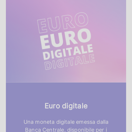
R
i
s
o
r
s
e
i
n
Euro digitale
e
v
Una moneta digitale emessa dalla
Banca Centrale, disponibile per i