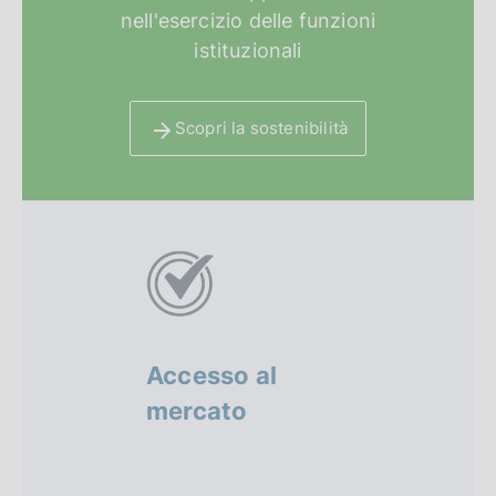
nell'esercizio delle funzioni
istituzionali
Scopri la sostenibilità
A
l
t
r
Accesso al
Sandbo
i
mercato
regola
f
o