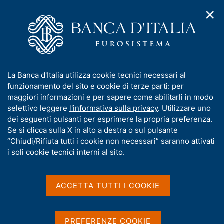
✕
H
A
o
C
p
m
e
r
H
e
r
i
p
c
Temi di Interesse
m
o
a
a
A
e
g
n
p
I
La Banca d'Italia utilizza cookie tecnici necessari al
n
m
r
e
e
n
funzionamento del sito e cookie di terze parti: per
u
i
l
e
d
f
maggiori informazioni e per sapere come abilitarli in modo
s
i
s
o
o
selettivo leggere
l'informativa sulla privacy
. Utilizzare uno
p
n
i
t
r
dei seguenti pulsanti per esprimere la propria preferenza.
a
t
t
a
m
Se si clicca sulla X in alto a destra o sul pulsante
o
v
o
m
i
a
“Chiudi/Rifiuta tutti i cookie non necessari” saranno attivati
g
e
g
t
i soli cookie tecnici interni al sito.
n
a
e
ù
i
z
v
i
N
3 agosto 2026
|
a
o
ACCETTA TUTTI I COOKIE
Entra nel vivo il sondaggio
n
s
B
o
e
u
per scegliere l'aspetto
a
t
i
PREFERENZE COOKIE