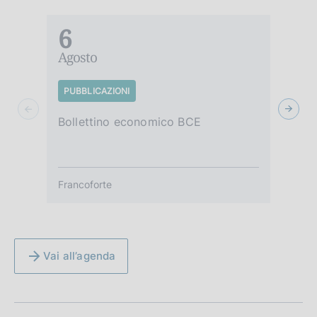
6
Agosto
A
PUBBLICAZIONI
S
Bollettino economico BCE
Le
d'
Francoforte
R
Vai all’agenda