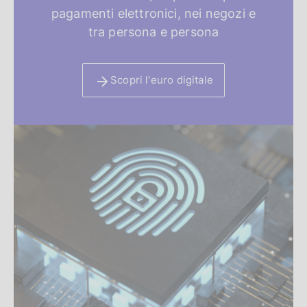
i
pagamenti elettronici, nei negozi e
d
tra persona e persona
e
Scopri l'euro digitale
n
z
a