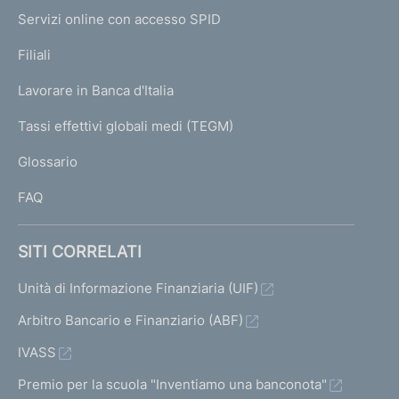
I
e
Servizi online con accesso SPID
N
p
K
Filiali
a
U
g
Lavorare in Banca d'Italia
T
e
I
Tassi effettivi globali medi (TEGM)
)
L
Glossario
I
FAQ
SITI CORRELATI
Unità di Informazione Finanziaria (UIF)
Arbitro Bancario e Finanziario (ABF)
IVASS
Premio per la scuola "Inventiamo una banconota"