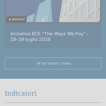
00:04:07
C
Iniziativa BCE "The Ways We Pay" -
a
28-29 luglio 2026
t
e
g
o
Vai a tutti i video
r
i
a
:
Indicatori