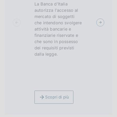
La Banca d'Italia
Un ambien
c
autorizza l'accesso al
controllat
mercato di soggetti
imprese de
u
che intendono svolgere
FinTech e 
s
attività bancarie e
tradiziona
finanziarie riservate e
testare, p
che sono in possesso
di tempo li
dei requisiti previsti
prodotti e 
dalla legge.
tecnologi
innovativi 
finanziario,
assicurativ
Scopri di più
Scopri