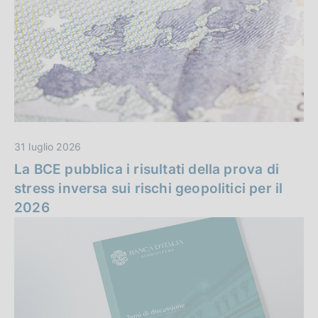
n
i
z
z
a
i
e
i
31 luglio 2026
n
La BCE pubblica i risultati della prova di
stress inversa sui rischi geopolitici per il
e
2026
v
i
d
e