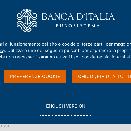
iamo
Compiti
Servizi al cittadino
Pubbli
hi climatici e ambientali nei processi aziendali di un campione di INB
ari al funzionamento del sito e cookie di terze parti: per maggior
acy
. Utilizzare uno dei seguenti pulsanti per esprimere la propria 
ie non necessari” saranno attivati i soli cookie tecnici interni al 
egrazione dei rischi
PREFERENZE COOKIE
CHIUDI/RIFIUTA TUTT
 nei processi
one di INB
G
ENGLISH VERSION
O
T
O
assi