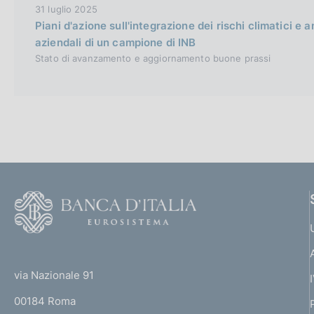
31 luglio 2025
Piani d'azione sull'integrazione dei rischi climatici e 
aziendali di un campione di INB
Stato di avanzamento e aggiornamento buone prassi
F
o
o
(
t
t
e
via Nazionale 91
o
r
00184 Roma
r