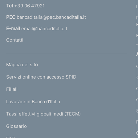
n
Tel
+39 06 47921
a
PEC
bancaditalia@pec.bancaditalia.it
a
l
E-mail
email@bancaditalia.it
l
Contatti
'
h
o
L
Mappa del sito
m
I
e
Servizi online con accesso SPID
N
p
K
Filiali
a
U
g
Lavorare in Banca d'Italia
T
e
I
Tassi effettivi globali medi (TEGM)
)
L
Glossario
I