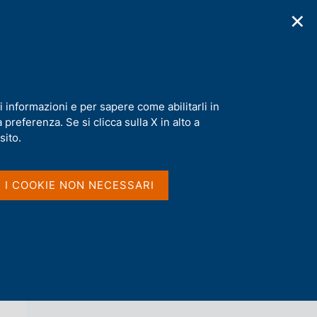
✕
cazioni
Statistiche
Media
|
IT
C
e
r
c
a
i informazioni e per sapere come abilitarli in
n
preferenza. Se si clicca sulla X in alto a
e
l
sito.
Vai al livello superiore 
NOTIZIE
s
i
t
I I COOKIE NON NECESSARI
o