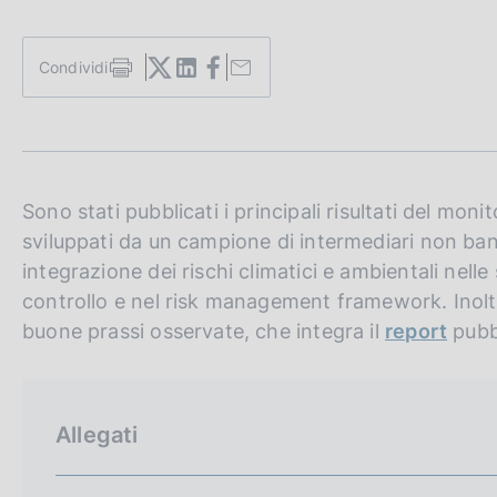
c
o
o
Condividi
S
k
t
i
a
e
m
:
p
a
l
Sono stati pubblicati i principali risultati del moni
a
sviluppati da un campione di intermediari non banc
p
integrazione dei rischi climatici e ambientali nelle
a
g
controllo e nel risk management framework. Inolt
i
buone prassi osservate, che integra il
report
pubb
n
a
Allegati