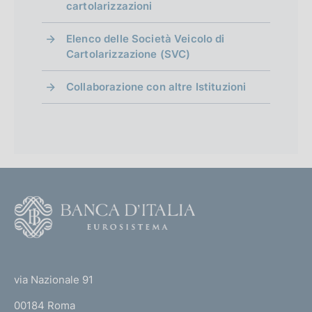
cartolarizzazioni
Elenco delle Società Veicolo di
Cartolarizzazione (SVC)
Collaborazione con altre Istituzioni
F
o
o
(
t
t
e
via Nazionale 91
o
r
00184 Roma
r