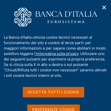
✕
H
A
o
C
p
m
e
r
e
r
i
p
c
Home
/
Statistiche
/
Richiesta elaborazioni personalizzate
m
a
a
e
g
n
Richiesta elaborazioni
I
La Banca d'Italia utilizza cookie tecnici necessari al
n
e
e
n
funzionamento del sito e cookie di terze parti: per
u
personalizzate
l
d
f
maggiori informazioni e per sapere come abilitarli in modo
i
s
o
selettivo leggere
l'informativa sulla privacy
. Utilizzare uno
n
i
r
dei seguenti pulsanti per esprimere la propria preferenza.
a
t
m
Se si clicca sulla X in alto a destra o sul pulsante
v
o
Condividi
i
a
“Chiudi/Rifiuta tutti i cookie non necessari” saranno attivati
S
g
t
i soli cookie tecnici interni al sito.
t
a
i
a
z
m
v
i
p
a
o
ACCETTA TUTTI I COOKIE
a
n
s
Possono avanzare richiesta di elaborazioni
l
e
u
personalizzate enti e istituzioni che hanno come
a
i
PREFERENZE COOKIE
p