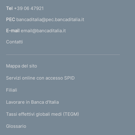
n
Tel
+39 06 47921
a
PEC
bancaditalia@pec.bancaditalia.it
a
l
E-mail
email@bancaditalia.it
l
Contatti
'
h
o
L
Mappa del sito
m
I
e
Servizi online con accesso SPID
N
p
K
Filiali
a
U
g
Lavorare in Banca d'Italia
T
e
I
Tassi effettivi globali medi (TEGM)
)
L
Glossario
I