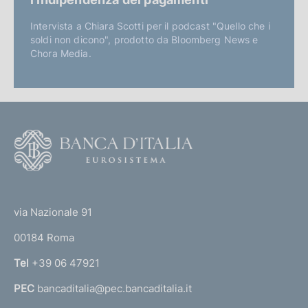
Intervista a Chiara Scotti per il podcast "Quello che i
soldi non dicono", prodotto da Bloomberg News e
Chora Media.
F
o
o
(
t
t
e
via Nazionale 91
o
r
00184 Roma
r
n
Tel
+39 06 47921
a
PEC
bancaditalia@pec.bancaditalia.it
a