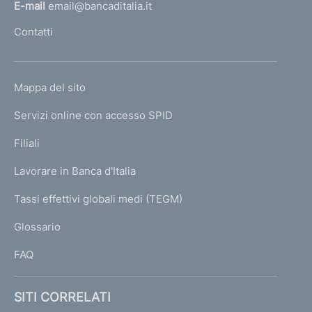
l
E-mail
email@bancaditalia.it
l
Contatti
'
h
o
L
Mappa del sito
m
I
e
Servizi online con accesso SPID
N
p
K
Filiali
a
U
g
Lavorare in Banca d'Italia
T
e
I
Tassi effettivi globali medi (TEGM)
)
L
Glossario
I
FAQ
SITI CORRELATI