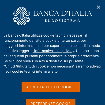
✕
H
A
o
C
p
m
e
r
e
r
i
p
c
Home
/
Euro Digitale
m
a
a
e
g
n
I
La Banca d'Italia utilizza cookie tecnici necessari al
n
e
e
n
funzionamento del sito e cookie di terze parti: per
u
l
d
f
maggiori informazioni e per sapere come abilitarli in modo
i
s
o
selettivo leggere
l'informativa sulla privacy
. Utilizzare uno
n
i
r
dei seguenti pulsanti per esprimere la propria preferenza.
a
t
m
Se si clicca sulla X in alto a destra o sul pulsante
v
o
i
a
“Chiudi/Rifiuta tutti i cookie non necessari” saranno attivati
g
t
i soli cookie tecnici interni al sito.
Euro Digitale
a
i
z
v
i
a
o
ACCETTA TUTTI I COOKIE
G
C
n
La Banca centrale europea (BCE) e le banche
s
e
o
e
u
centrali nazionali dell'area dell'euro stanno
t
r
i
PREFERENZE COOKIE
conducendo una serie di attività, che includono