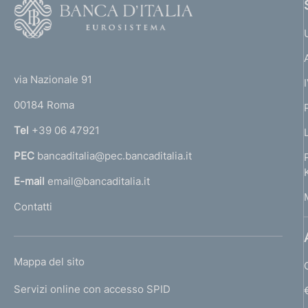
F
o
o
(
t
t
e
via Nazionale 91
o
r
00184 Roma
r
n
Tel
+39 06 47921
a
PEC
bancaditalia@pec.bancaditalia.it
a
l
E-mail
email@bancaditalia.it
l
Contatti
'
h
o
L
Mappa del sito
m
I
e
Servizi online con accesso SPID
N
p