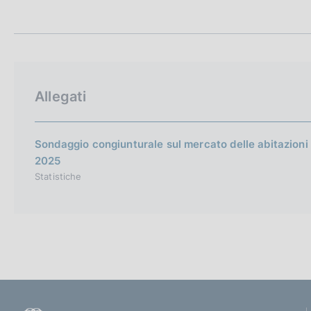
t
c
a
o
m
o
p
k
a
i
l
e
a
Allegati
p
:
a
g
i
Sondaggio congiunturale sul mercato delle abitazioni in
n
2025
a
Statistiche