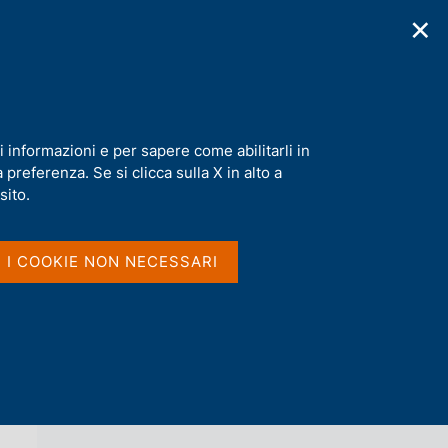
✕
cazioni
Statistiche
Media
|
IT
C
e
r
c
a
i informazioni e per sapere come abilitarli in
n
preferenza. Se si clicca sulla X in alto a
e
l
sito.
Vai al livello superiore 
AGENDA
s
i
t
I I COOKIE NON NECESSARI
o