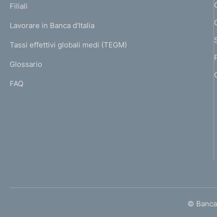
K
Filiali
a
U
g
Lavorare in Banca d'Italia
T
e
I
Tassi effettivi globali medi (TEGM)
)
L
Glossario
I
FAQ
© Banca 