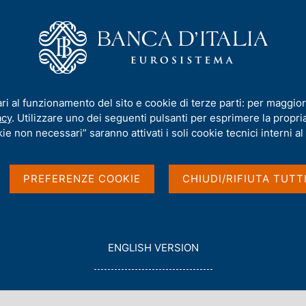
iamo
Compiti
Servizi al cittadino
Pubbli
le abitazioni in Italia
ari al funzionamento del sito e cookie di terze parti: per maggior
acy
. Utilizzare uno dei seguenti pulsanti per esprimere la propria 
le sul mercato delle
ie non necessari” saranno attivati i soli cookie tecnici interni al 
PREFERENZE COOKIE
CHIUDI/RIFIUTA TUTT
G
ENGLISH VERSION
O
T
O