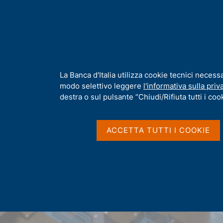
H
Chi s
o
m
e
p
Home
/
La Banca d'Italia per la cybersicurezza
a
g
I
La Banca d'Italia utilizza cookie tecnici necess
e
n
modo selettivo leggere
l'informativa sulla priv
f
destra o sul pulsante “Chiudi/Rifiuta tutti i cook
o
r
m
ACCETTA TUTTI I COOKIE
a
t
i
v
a
s
u
i