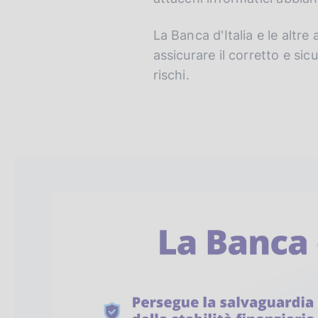
v
o
e
La Banca d'Italia e le altre
r
assicurare il corretto e si
s
rischi.
i
o
n