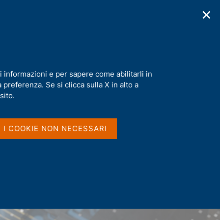
✕
cazioni
Statistiche
Media
|
IT
C
e
r
c
a
i informazioni e per sapere come abilitarli in
n
preferenza. Se si clicca sulla X in alto a
e
l
sito.
s
i
t
I I COOKIE NON NECESSARI
o