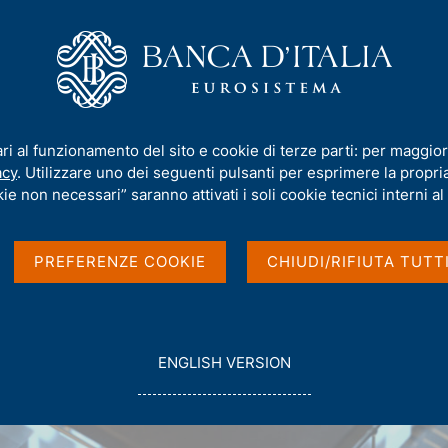
iamo
Compiti
Servizi al cittadino
Pubbli
ari al funzionamento del sito e cookie di terze parti: per maggior
acy
. Utilizzare uno dei seguenti pulsanti per esprimere la propria 
ie non necessari” saranno attivati i soli cookie tecnici interni al 
PREFERENZE COOKIE
CHIUDI/RIFIUTA TUTT
G
ENGLISH VERSION
O
T
O