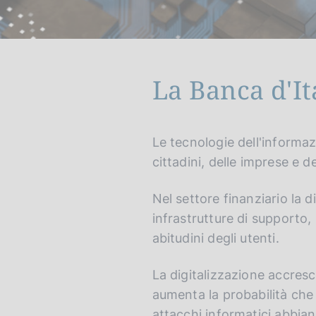
c
o
o
k
i
La Banca d'It
e
:
G
C
Le tecnologie dell'informaz
o
e
cittadini, delle imprese e de
t
r
o
c
Nel settore finanziario la di
e
a
infrastrutture di supporto, s
n
n
abitudini degli utenti.
g
e
l
l
La digitalizzazione accresce
i
s
s
i
aumenta la probabilità che 
h
t
attacchi informatici abbia