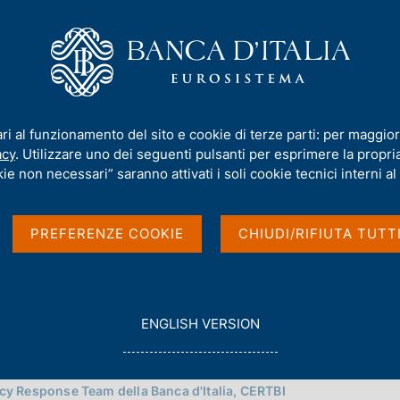
iamo
Compiti
Servizi al cittadino
Pubbli
netica della Banca d'Italia
ari al funzionamento del sito e cookie di terze parti: per maggior
ica della Banca d'Italia
acy
. Utilizzare uno dei seguenti pulsanti per esprimere la propria 
ie non necessari” saranno attivati i soli cookie tecnici interni al 
PREFERENZE COOKIE
CHIUDI/RIFIUTA TUTT
G
ENGLISH VERSION
O
T
O
y Response Team della Banca d'Italia, CERTBI