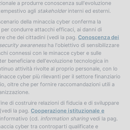
nzionale a produrre conoscenza sull'evoluzione
 tempestivo agli
stakeholder
interni ed esterni.
 scenario della minaccia cyber conferma la
per condurre attacchi efficaci, ai danni di
re che dei cittadini (vedi la pag.
Conoscenza dei
security awareness
ha l'obiettivo di sensibilizzare
ischi connessi con le minacce cyber e sulle
er beneficiare dell'evoluzione tecnologica in
tinuo attività rivolte al proprio personale, con lo
acce cyber più rilevanti per il settore finanziario
io, oltre che per fornire raccomandazioni utili a
ganizzazione.
fine di costruire relazioni di fiducia e di sviluppare
(vedi la pag.
Cooperazione istituzionale e
 informativo (cd.
information sharing
vedi la pag.
naccia cyber tra controparti qualificate e