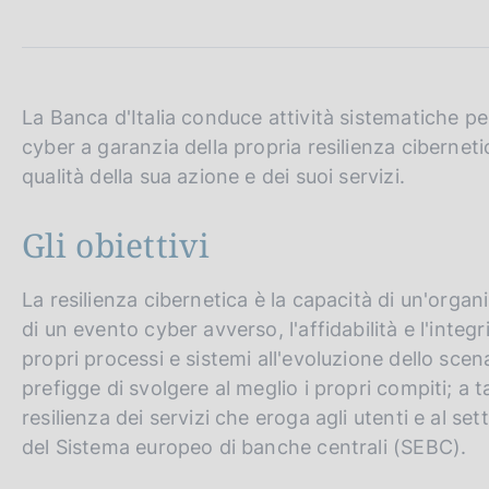
c
o
o
k
i
La Banca d'Italia conduce attività sistematiche pe
e
cyber a garanzia della propria resilienza ciberneti
:
qualità della sua azione e dei suoi servizi.
Gli obiettivi
La resilienza cibernetica è la capacità di un'orga
di un evento cyber avverso, l'affidabilità e l'integr
propri processi e sistemi all'evoluzione dello scena
prefigge di svolgere al meglio i propri compiti; a ta
resilienza dei servizi che eroga agli utenti e al set
del Sistema europeo di banche centrali (SEBC).