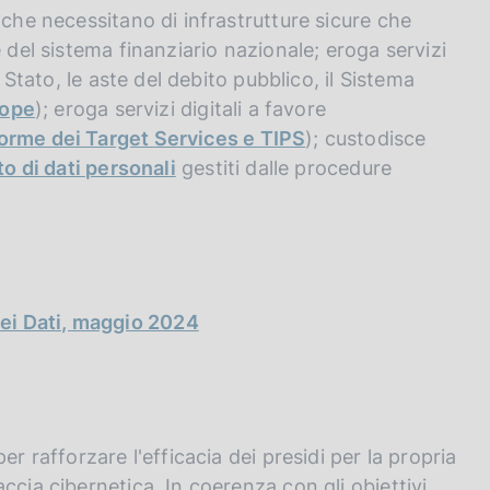
 che necessitano di infrastrutture sicure che
 del sistema finanziario nazionale; eroga servizi
 Stato, le aste del debito pubblico, il Sistema
iope
); eroga servizi digitali a favore
forme dei Target Services e TIPS
); custodisce
to di dati personali
gestiti dalle procedure
dei Dati, maggio 2024
r rafforzare l'efficacia dei presidi per la propria
ccia cibernetica. In coerenza con gli obiettivi