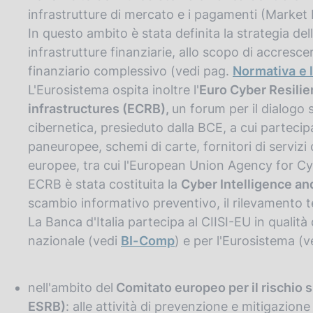
infrastrutture di mercato e i pagamenti (Marke
In questo ambito è stata definita la strategia del
infrastrutture finanziarie, allo scopo di accresc
finanziario complessivo (vedi pag.
Normativa e 
L'Eurosistema ospita inoltre l'
Euro Cyber Resilie
infrastructures (ECRB),
un forum per il dialogo s
cibernetica, presieduto dalla BCE, a cui partecip
paneuropee, schemi di carte, fornitori di servizi c
europee, tra cui l'European Union Agency for C
ECRB è stata costituita la
Cyber Intelligence and
scambio informativo preventivo, il rilevamento te
La Banca d'Italia partecipa al CIISI-EU in qualità
nazionale (vedi
BI-Comp
) e per l'Eurosistema (
nell'ambito del
Comitato europeo per il rischio 
ESRB)
: alle attività di prevenzione e mitigazion