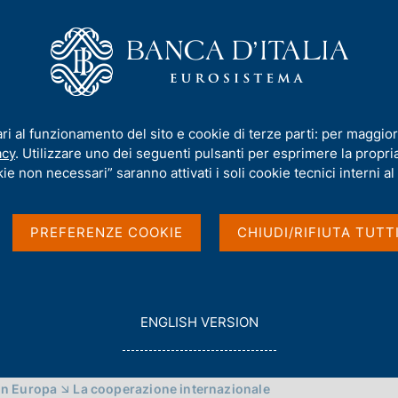
iamo
Compiti
Servizi al cittadino
Pubbli
uzionale e dialogo con il mercato
ari al funzionamento del sito e cookie di terze parti: per maggior
nale e dialogo con il
acy
. Utilizzare uno dei seguenti pulsanti per esprimere la propria 
ie non necessari” saranno attivati i soli cookie tecnici interni al 
PREFERENZE COOKIE
CHIUDI/RIFIUTA TUTT
G
ENGLISH VERSION
O
T
O
in Europa
La cooperazione internazionale