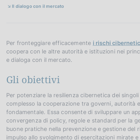
c
Il dialogo con il mercato
o
o
k
i
e
Per fronteggiare efficacemente
i rischi ciberneti
:
coopera con le altre autorità e istituzioni nei prin
e dialoga con il mercato.
Gli obiettivi
Per potenziare la resilienza cibernetica dei singoli
complesso la cooperazione tra governi, autorità e
fondamentale. Essa consente di sviluppare un appr
convergenza di policy, regole e standard per la ges
buone pratiche nella prevenzione e gestione del ri
impulso allo svolgimento di esercitazioni mirate 