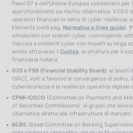
Paesi G7 e dell'Unione Europea collaborano per l
approfondimenti sul rischio cibernetico. Il CEG defi
operatori finanziari in tema di
cyber resilience
, 
Elements (vedi pag.
Normativa e linee guida
). 
simulazioni con scenari cyber, coinvolgendo istitu
risposta a incidenti cyber con impatti su larga sc
anche attraverso il
Codise
, la struttura per il c
finanziaria italiana.
G20 e FSB (Financial Stability Board)
: ai lavor
(SRC), volti a favorire la convergenza di policy, 
cybersicurezza e la resilienza operativa digitale d
CPMI-IOSCO
(Committee on Payments and Market
of Securities Commissions): ai gruppi che lavorano
cibernetica dirette alle infrastrutture di mercato
BCBS
(Basel Committee on Banking Supervision p
della resilienza cibernetica, dei rischi finanziari l