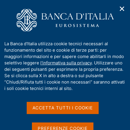
✕
H
A
o
C
p
m
e
r
e
r
i
p
c
Home
/
Media
/
Notizie
/
Ricerca
m
a
a
e
g
n
Risultati della ricerca
I
La Banca d'Italia utilizza cookie tecnici necessari al
n
e
e
n
funzionamento del sito e cookie di terze parti: per
u
l
d
f
maggiori informazioni e per sapere come abilitarli in modo
i
s
o
selettivo leggere
l'informativa sulla privacy
. Utilizzare uno
n
i
r
dei seguenti pulsanti per esprimere la propria preferenza.
a
t
m
Se si clicca sulla X in alto a destra o sul pulsante
v
o
i
a
“Chiudi/Rifiuta tutti i cookie non necessari” saranno attivati
g
t
i soli cookie tecnici interni al sito.
a
i
Trova elementi
z
v
i
a
o
ACCETTA TUTTI I COOKIE
n
s
All'interno di
e
u
Notizie
i
Dove si trovano le parole
PREFERENZE COOKIE