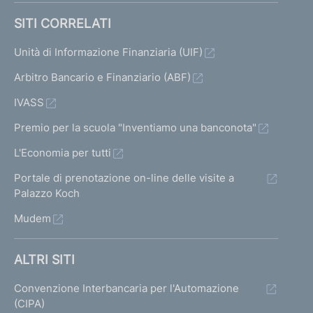
e
a
v
a
SITI CORRELATI
d
l
a
l
l
Unità di Informazione Finanziaria (UIF)
e
l
a
a
Arbitro Bancario e Finanziario (ABF)
i
s
s
IVASS
r
c
c
Premio per la scuola "Inventiamo una banconota"
i
h
h
L'Economia per tutti
e
s
e
Portale di prenotazione on-line delle visite a
r
r
Palazzo Koch
u
m
m
Mudem
l
a
a
t
t
t
ALTRI SITI
a
a
a
Convenzione Interbancaria per l'Automazione
1
p
(CIPA)
t