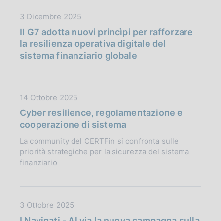
b
i
D
3 Dicembre 2025
l
o
a
i
Il G7 adotta nuovi princìpi per rafforzare
n
t
c
la resilienza operativa digitale del
e
a
a
sistema finanziario globale
:
P
z
:
u
i
b
o
D
14 Ottobre 2025
b
n
a
l
Cyber resilience, regolamentazione e
e
t
i
cooperazione di sistema
:
a
c
:
La community del CERTFin si confronta sulle
P
a
priorità strategiche per la sicurezza del sistema
u
z
finanziario
b
i
b
o
l
n
i
D
3 Ottobre 2025
e
c
a
:
I Navigati - Al via la nuova campagna sulla