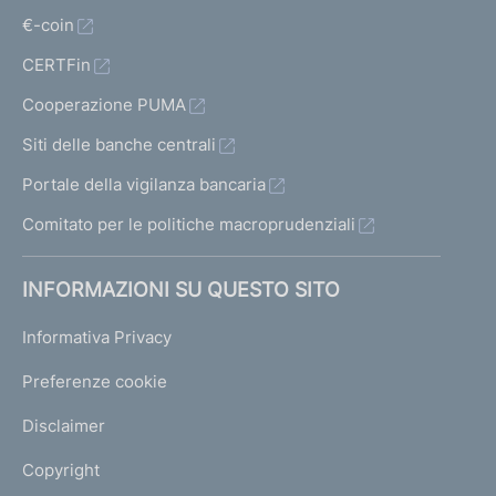
r
€-coin
i
e
CERTFin
c
Cooperazione PUMA
e
Siti delle banche centrali
d
Portale della vigilanza bancaria
e
Comitato per le politiche macroprudenziali
n
t
INFORMAZIONI SU QUESTO SITO
e
1
Informativa Privacy
Preferenze cookie
Disclaimer
Copyright