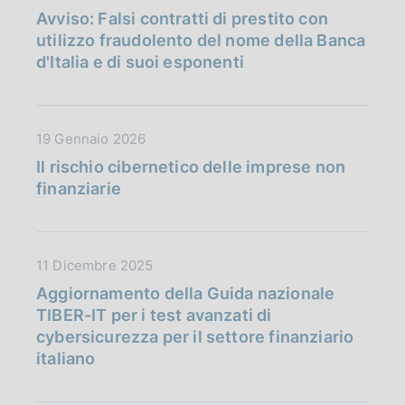
a
i
Avviso: Falsi contratti di prestito con
e
t
c
utilizzo fraudolento del nome della Banca
:
a
a
d'Italia e di suoi esponenti
:
P
z
u
i
b
o
D
19 Gennaio 2026
b
n
a
l
Il rischio cibernetico delle imprese non
e
t
i
finanziarie
:
a
c
:
P
a
u
z
D
11 Dicembre 2025
b
i
a
b
Aggiornamento della Guida nazionale
o
t
l
TIBER-IT per i test avanzati di
n
a
i
cybersicurezza per il settore finanziario
e
P
c
italiano
:
u
a
:
b
z