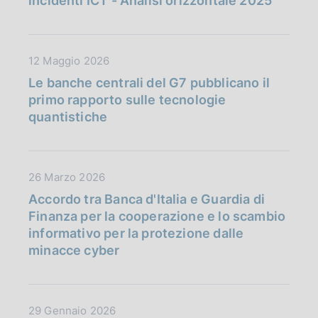
incidenti ICT - Analisi orizzontale 2025
a
c
P
a
u
z
D
12 Maggio 2026
b
i
a
b
Le banche centrali del G7 pubblicano il
o
t
l
primo rapporto sulle tecnologie
n
a
i
quantistiche
e
P
c
:
u
a
:
b
z
D
26 Marzo 2026
b
i
a
l
Accordo tra Banca d'Italia e Guardia di
o
t
i
Finanza per la cooperazione e lo scambio
n
a
c
informativo per la protezione dalle
e
P
a
minacce cyber
:
u
z
:
b
i
b
o
D
29 Gennaio 2026
l
n