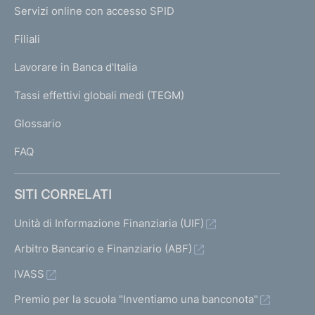
I
e
Servizi online con accesso SPID
N
p
K
Filiali
a
U
g
Lavorare in Banca d'Italia
T
e
I
Tassi effettivi globali medi (TEGM)
)
L
Glossario
I
FAQ
SITI CORRELATI
Unità di Informazione Finanziaria (UIF)
Arbitro Bancario e Finanziario (ABF)
IVASS
Premio per la scuola "Inventiamo una banconota"