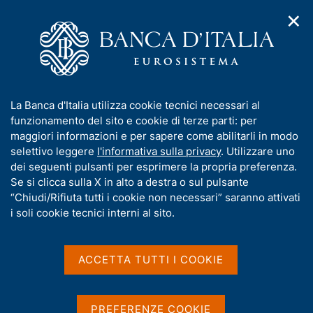
✕
H
A
o
C
p
m
e
r
e
r
i
p
c
Home
/
Compiti
/
Attività sul mercato dei cambi
/
m
a
a
Cambi di riferimento dell'euro
e
g
n
I
La Banca d'Italia utilizza cookie tecnici necessari al
n
e
e
n
funzionamento del sito e cookie di terze parti: per
u
l
d
Cambi di riferimento
f
maggiori informazioni e per sapere come abilitarli in modo
i
s
o
selettivo leggere
l'informativa sulla privacy
. Utilizzare uno
dell'euro
n
i
r
dei seguenti pulsanti per esprimere la propria preferenza.
a
t
m
Se si clicca sulla X in alto a destra o sul pulsante
v
o
i
a
“Chiudi/Rifiuta tutti i cookie non necessari” saranno attivati
g
t
i soli cookie tecnici interni al sito.
I cambi di riferimento dell'euro sono rilevati
a
i
secondo procedure stabilite nell'ambito del Sistema
z
v
i
europeo di banche centrali (SEBC) e si basano su
a
o
ACCETTA TUTTI I COOKIE
una procedura di concertazione tra le principali
n
s
Banche centrali, che si svolge alle 14:10 (ora
e
u
dell'Europa centrale - CET). I cambi pubblicati sono
i
PREFERENZE COOKIE