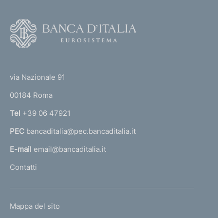
i
n
v
F
t
o
a
e
o
6
1
(
t
0
t
e
via Nazionale 91
5
o
r
00184 Roma
r
n
Tel
+39 06 47921
a
PEC
bancaditalia@pec.bancaditalia.it
a
l
E-mail
email@bancaditalia.it
l
Contatti
'
h
o
L
Mappa del sito
m