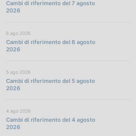
a
Cambi di riferimento del 7 agosto
t
2026
a
P
u
D
6 ago 2026
b
a
Cambi di riferimento del 6 agosto
b
t
2026
l
a
i
P
c
u
D
5 ago 2026
a
b
a
Cambi di riferimento del 5 agosto
z
b
t
2026
i
l
a
o
i
P
n
c
u
e
D
4 ago 2026
a
b
:
a
Cambi di riferimento del 4 agosto
z
b
t
2026
i
l
a
o