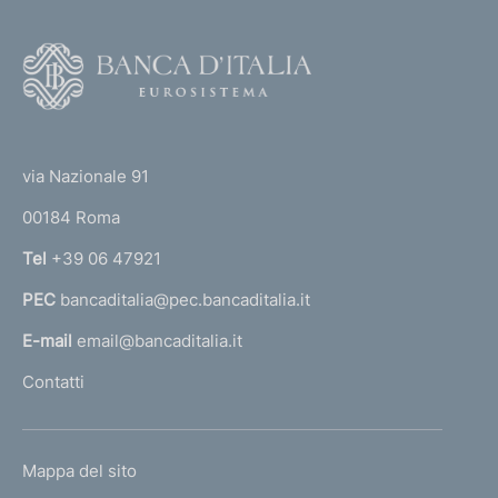
i
n
v
F
t
o
a
e
o
6
1
(
t
0
t
e
via Nazionale 91
5
o
r
00184 Roma
r
n
Tel
+39 06 47921
a
PEC
bancaditalia@pec.bancaditalia.it
a
l
E-mail
email@bancaditalia.it
l
Contatti
'
h
o
L
Mappa del sito
m