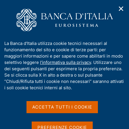
✕
H
A
o
C
p
m
e
r
e
r
i
p
c
Home
/
Compiti
/
Attività sul mercato dei cambi
/
m
a
a
Cambi di riferimento dell'euro
e
g
n
I
La Banca d'Italia utilizza cookie tecnici necessari al
n
e
e
n
funzionamento del sito e cookie di terze parti: per
u
l
d
Cambi di riferimento
f
maggiori informazioni e per sapere come abilitarli in modo
i
s
o
selettivo leggere
l'informativa sulla privacy
. Utilizzare uno
dell'euro
n
i
r
dei seguenti pulsanti per esprimere la propria preferenza.
a
t
m
Se si clicca sulla X in alto a destra o sul pulsante
v
o
i
a
“Chiudi/Rifiuta tutti i cookie non necessari” saranno attivati
g
t
i soli cookie tecnici interni al sito.
I cambi di riferimento dell'euro sono rilevati
a
i
secondo procedure stabilite nell'ambito del Sistema
z
v
i
europeo di banche centrali (SEBC) e si basano su
a
o
ACCETTA TUTTI I COOKIE
una procedura di concertazione tra le principali
n
s
Banche centrali, che si svolge alle 14:10 (ora
e
u
dell'Europa centrale - CET). I cambi pubblicati sono
i
PREFERENZE COOKIE