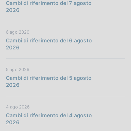
a
Cambi di riferimento del 7 agosto
t
2026
a
P
u
D
6 ago 2026
b
a
Cambi di riferimento del 6 agosto
b
t
2026
l
a
i
P
c
u
D
5 ago 2026
a
b
a
Cambi di riferimento del 5 agosto
z
b
t
2026
i
l
a
o
i
P
n
c
u
e
D
4 ago 2026
a
b
:
a
Cambi di riferimento del 4 agosto
z
b
t
2026
i
l
a
o