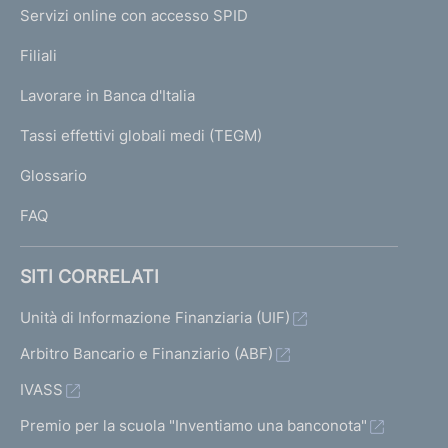
I
e
Servizi online con accesso SPID
N
p
K
Filiali
a
U
g
Lavorare in Banca d'Italia
T
e
I
Tassi effettivi globali medi (TEGM)
)
L
Glossario
I
FAQ
SITI CORRELATI
Unità di Informazione Finanziaria (UIF)
Arbitro Bancario e Finanziario (ABF)
IVASS
Premio per la scuola "Inventiamo una banconota"