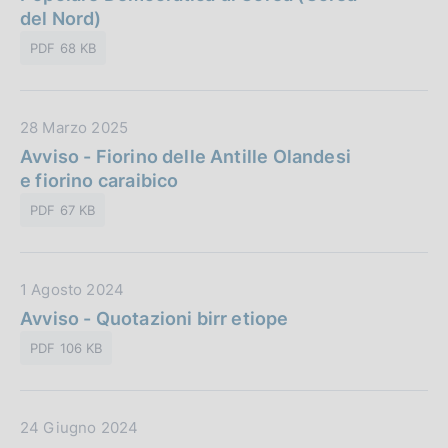
n
a
del Nord)
i
e
P
c
:
PDF 68 KB
u
a
b
z
b
i
D
28 Marzo 2025
l
o
a
Avviso - Fiorino delle Antille Olandesi
i
n
t
e fiorino caraibico
c
e
a
a
:
PDF 67 KB
P
z
u
i
b
o
D
1 Agosto 2024
b
n
a
Avviso - Quotazioni birr etiope
l
e
t
i
:
PDF 106 KB
a
c
P
a
u
z
D
24 Giugno 2024
b
i