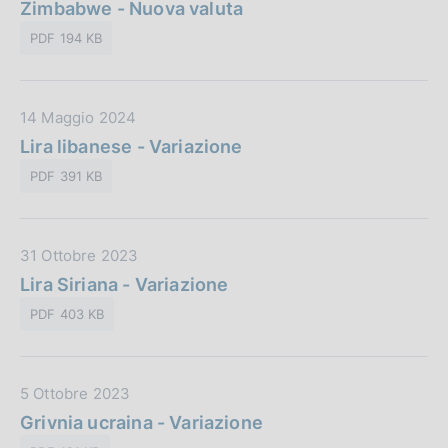
a
Zimbabwe - Nuova valuta
b
o
t
l
n
PDF 194 KB
a
i
e
P
c
:
u
a
D
14 Maggio 2024
b
z
a
Lira libanese - Variazione
b
i
t
l
o
PDF 391 KB
a
i
n
P
c
e
u
a
:
D
31 Ottobre 2023
b
z
a
Lira Siriana - Variazione
b
i
t
l
o
PDF 403 KB
a
i
n
P
c
e
u
a
:
D
5 Ottobre 2023
b
z
a
Grivnia ucraina - Variazione
b
i
t
l