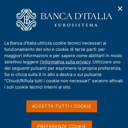
✕
H
A
o
C
p
m
e
r
e
r
i
p
c
Home
/
Compiti
/
Attività sul mercato dei cambi
/
m
a
a
Avvisi al pubblico
e
g
n
I
La Banca d'Italia utilizza cookie tecnici necessari al
n
e
e
n
funzionamento del sito e cookie di terze parti: per
u
l
d
Avvisi al pubblico
f
maggiori informazioni e per sapere come abilitarli in modo
i
s
o
selettivo leggere
l'informativa sulla privacy
. Utilizzare uno
n
i
r
dei seguenti pulsanti per esprimere la propria preferenza.
a
t
m
Se si clicca sulla X in alto a destra o sul pulsante
v
o
La Banca d'Italia rende note al pubblico le principali
i
a
“Chiudi/Rifiuta tutti i cookie non necessari” saranno attivati
novità che riguardano le valute oggetto di
g
t
i soli cookie tecnici interni al sito.
a
rilevazione.
i
z
v
i
a
o
ACCETTA TUTTI I COOKIE
n
s
D
7 Gennaio 2026
e
u
a
Lira siriana - variazione
i
PREFERENZE COOKIE
t