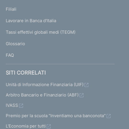
N
i
p
c
e
K
Filiali
a
c
c
U
g
Lavorare in Banca d'Italia
e
T
e
e
I
Tassi effettivi globali medi (TEGM)
s
)
d
L
s
e
Glossario
I
i
n
FAQ
v
t
a
e
SITI CORRELATI
7
1
Unità di Informazione Finanziaria (UIF)
Arbitro Bancario e Finanziario (ABF)
IVASS
Premio per la scuola "Inventiamo una banconota"
L'Economia per tutti