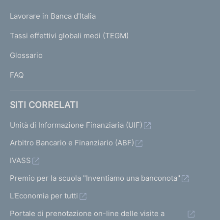
U
g
Lavorare in Banca d'Italia
T
e
I
Tassi effettivi globali medi (TEGM)
)
L
Glossario
I
FAQ
SITI CORRELATI
Unità di Informazione Finanziaria (UIF)
Arbitro Bancario e Finanziario (ABF)
IVASS
Premio per la scuola "Inventiamo una banconota"
L'Economia per tutti
Portale di prenotazione on-line delle visite a