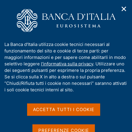
✕
H
A
o
C
p
m
e
r
e
r
i
p
c
Home
/
Chi siamo
/
Eurosistema
/
Principali attività
m
a
a
e
g
n
Principali attività
I
La Banca d'Italia utilizza cookie tecnici necessari al
n
e
e
n
funzionamento del sito e cookie di terze parti: per
u
l
d
f
maggiori informazioni e per sapere come abilitarli in modo
i
s
o
selettivo leggere
l'informativa sulla privacy
. Utilizzare uno
n
i
r
dei seguenti pulsanti per esprimere la propria preferenza.
a
Condividi
t
S
m
Se si clicca sulla X in alto a destra o sul pulsante
v
o
t
i
a
“Chiudi/Rifiuta tutti i cookie non necessari” saranno attivati
a
g
t
i soli cookie tecnici interni al sito.
m
a
i
p
z
v
a
i
IN QUESTA PAGINA
a
o
ACCETTA TUTTI I COOKIE
l
n
s
a
Politica monetaria
Sistemi di pagamento
e
p
u
Banconote e monete
Statistiche
a
i
PREFERENZE COOKIE