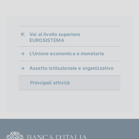
Vai al livello superiore 
EUROSISTEMA
L'Unione economica e monetaria
Assetto istituzionale e organizzativo
Principali attività
F