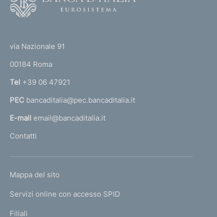
o
o
(
t
t
e
via Nazionale 91
o
r
00184 Roma
r
n
Tel
+39 06 47921
a
PEC
bancaditalia@pec.bancaditalia.it
a
l
E-mail
email@bancaditalia.it
l
Contatti
'
h
o
L
Mappa del sito
m
I
e
Servizi online con accesso SPID
N
p
K
Filiali
a