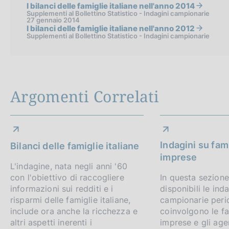
I bilanci delle famiglie italiane nell'anno 2014
Supplementi al Bollettino Statistico - Indagini campionarie
27 gennaio 2014
I bilanci delle famiglie italiane nell'anno 2012
Supplementi al Bollettino Statistico - Indagini campionarie
Argomenti Correlati
Indagini su fam
Bilanci delle famiglie italiane
imprese
L'indagine, nata negli anni '60
con l'obiettivo di raccogliere
In questa sezion
informazioni sui redditi e i
disponibili le inda
risparmi delle famiglie italiane,
campionarie peri
include ora anche la ricchezza e
coinvolgono le fa
altri aspetti inerenti i
imprese e gli agen