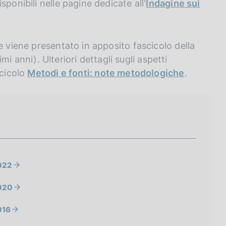
ponibili nelle pagine dedicate all'
Indagine sui
e viene presentato in apposito fascicolo della
timi anni). Ulteriori dettagli sugli aspetti
scicolo
Metodi e fonti: note metodologiche
.
2022
2020
016