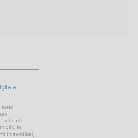
iglie e
e sono
gini
odiche che
miglie, le
ti immobiliari,