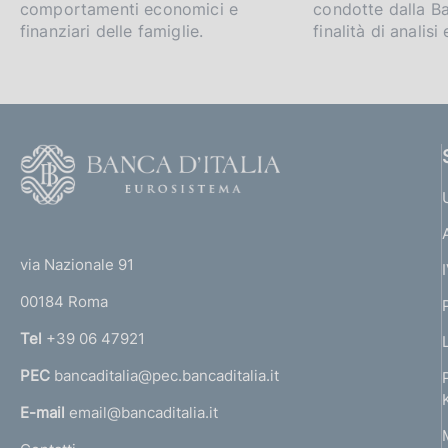
comportamenti economici e
condotte dalla Ba
finanziari delle famiglie.
finalità di analis
F
o
o
(
t
t
e
via Nazionale 91
o
r
00184 Roma
r
n
Tel
+39 06 47921
a
PEC
bancaditalia@pec.bancaditalia.it
a
l
E-mail
email@bancaditalia.it
l