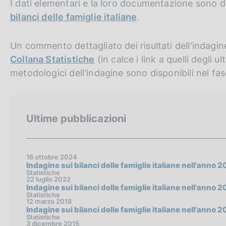
I dati elementari e la loro documentazione sono dis
c
o
bilanci delle famiglie italiane
.
o
k
Un commento dettagliato dei risultati dell'indagin
i
Collana Statistiche
(in calce i link a quelli degli ul
e
:
metodologici dell'indagine sono disponibili nel fa
Ultime pubblicazioni
16 ottobre 2024
Indagine sui bilanci delle famiglie italiane nell'anno 
Statistiche
22 luglio 2022
Indagine sui bilanci delle famiglie italiane nell'anno 
Statistiche
12 marzo 2018
Indagine sui bilanci delle famiglie italiane nell'anno 2
Statistiche
3 dicembre 2015