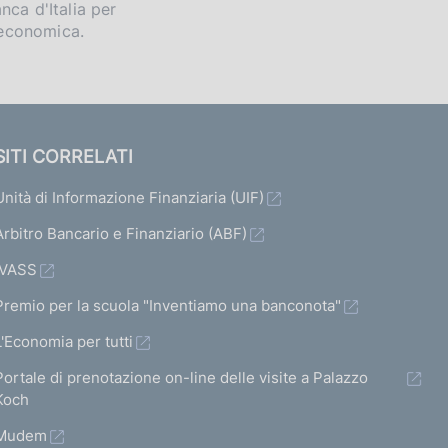
nca d'Italia per
i economica.
SITI CORRELATI
Unità di Informazione Finanziaria (UIF)
Arbitro Bancario e Finanziario (ABF)
IVASS
Premio per la scuola "Inventiamo una banconota"
L'Economia per tutti
Portale di prenotazione on-line delle visite a Palazzo
Koch
Mudem