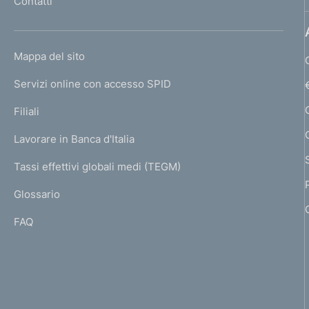
Contatti
'
h
o
L
Mappa del sito
m
I
e
Servizi online con accesso SPID
N
p
K
Filiali
a
U
g
Lavorare in Banca d'Italia
T
e
I
Tassi effettivi globali medi (TEGM)
)
L
Glossario
I
FAQ