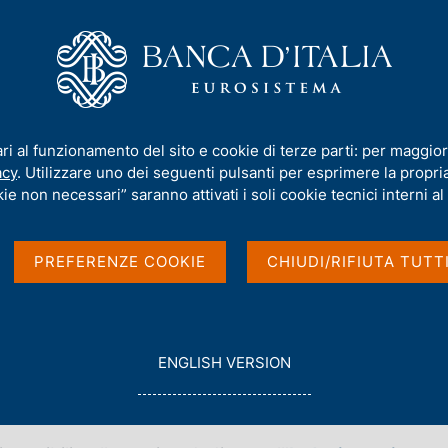
iamo
Compiti
Servizi al cittadino
Pubbli
ari al funzionamento del sito e cookie di terze parti: per maggior
acy
. Utilizzare uno dei seguenti pulsanti per esprimere la propria 
elle famiglie italiane
ie non necessari” saranno attivati i soli cookie tecnici interni al 
PREFERENZE COOKIE
CHIUDI/RIFIUTA TUTT
G
ENGLISH VERSION
e dagli anni '60 per raccogliere informazioni su
O
.
T
O