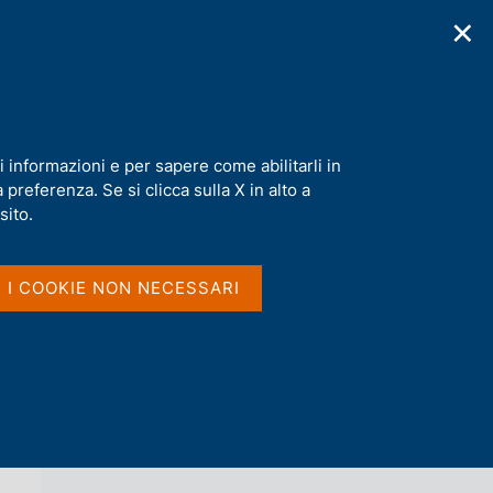
✕
cazioni
Statistiche
Media
|
IT
C
e
r
c
a
i informazioni e per sapere come abilitarli in
n
preferenza. Se si clicca sulla X in alto a
e
Condividi
S
l
sito.
t
s
a
i
m
t
I I COOKIE NON NECESSARI
p
o
a
l
a
p
a
Vai al livello superiore 
PUBBLICAZIONI
g
i
n