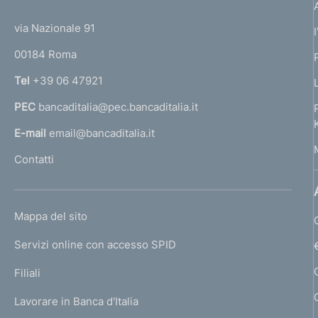
(
t
t
e
via Nazionale 91
o
r
00184 Roma
r
n
Tel
+39 06 47921
a
PEC
bancaditalia@pec.bancaditalia.it
a
l
E-mail
email@bancaditalia.it
l
Contatti
'
h
o
L
Mappa del sito
m
I
e
Servizi online con accesso SPID
N
p
K
Filiali
a
U
g
Lavorare in Banca d'Italia
T
e