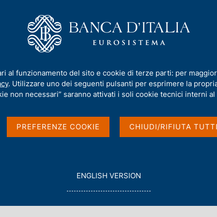
iamo
Compiti
Servizi al cittadino
Pubbli
lla Banca d'Italia (pubblicazione dismessa)
/
Relazione al Parlamento e a
ari al funzionamento del sito e cookie di terze parti: per maggior
acy
. Utilizzare uno dei seguenti pulsanti per esprimere la propria 
A BANCA D'ITALIA (PUBBLICAZIONE DISMESSA)
ie non necessari” saranno attivati i soli cookie tecnici interni al 
to e al Governo sul
PREFERENZE COOKIE
CHIUDI/RIFIUTA TUTT
G
ENGLISH VERSION
O
T
O