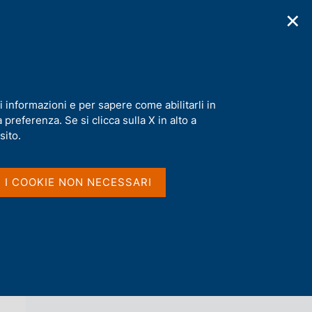
✕
cazioni
Statistiche
Media
|
IT
C
e
r
c
l Governo sul 2006
a
i informazioni e per sapere come abilitarli in
n
preferenza. Se si clicca sulla X in alto a
e
l
sito.
Vai al livello superiore 
s
RELAZIONE SULLA GESTIONE E SULLE
i
ATTIVITÀ DELLA BANCA D'ITALIA
t
I I COOKIE NON NECESSARI
(PUBBLICAZIONE DISMESSA)
o