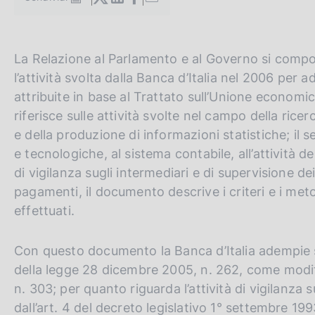
S
c
t
o
a
o
m
k
G
C
La Relazione al Parlamento e al Governo si compone 
p
i
a
o
e
l’attività svolta dalla Banca d’Italia nel 2006 per a
e
l
t
r
attribuite in base al Trattato sull’Unione economic
:
a
o
c
p
riferisce sulle attività svolte nel campo della ri
a
t
a
e della produzione di informazioni statistiche; il s
g
h
n
e tecnologiche, al sistema contabile, all’attività d
i
n
e
e
di vigilanza sugli intermediari e di supervisione de
a
e
l
pagamenti, il documento descrive i criteri e i metodi
n
s
effettuati.
g
i
l
t
Con questo documento la Banca d’Italia adempie spe
i
o
della legge 28 dicembre 2005, n. 262, come modif
s
n. 303; per quanto riguarda l’attività di vigilanza 
h
dall’art. 4 del decreto legislativo 1° settembre 19