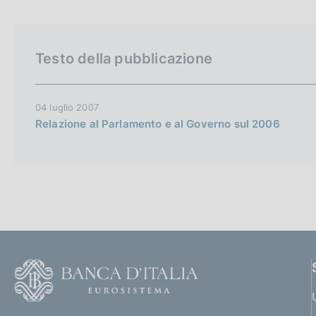
v
e
r
Testo della pubblicazione
s
i
o
04 luglio 2007
n
Relazione al Parlamento e al Governo sul 2006
F
o
o