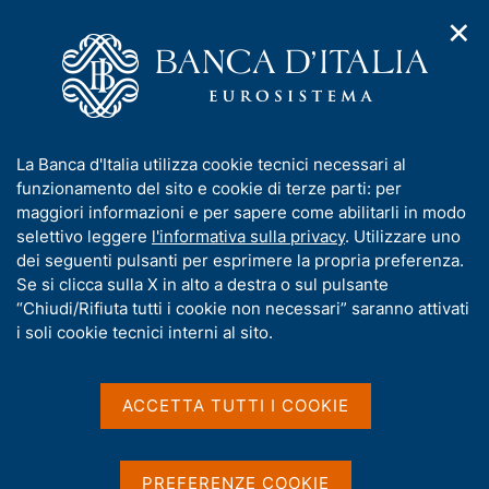
✕
H
A
o
C
p
m
e
r
e
r
i
p
c
Home
/
Faq
m
a
a
e
g
n
Faq
I
La Banca d'Italia utilizza cookie tecnici necessari al
n
e
e
n
funzionamento del sito e cookie di terze parti: per
u
l
d
f
maggiori informazioni e per sapere come abilitarli in modo
i
s
o
selettivo leggere
l'informativa sulla privacy
. Utilizzare uno
n
i
r
dei seguenti pulsanti per esprimere la propria preferenza.
a
Condividi
t
S
m
Se si clicca sulla X in alto a destra o sul pulsante
v
o
t
i
a
“Chiudi/Rifiuta tutti i cookie non necessari” saranno attivati
a
g
t
i soli cookie tecnici interni al sito.
m
a
i
p
z
v
a
i
Lavorare in Banca d’Italia
a
o
ACCETTA TUTTI I COOKIE
l
n
s
a
Domande e risposte sulla soluzione delle crisi
e
p
u
delle quattro banche poste in "risoluzione"
a
i
PREFERENZE COOKIE