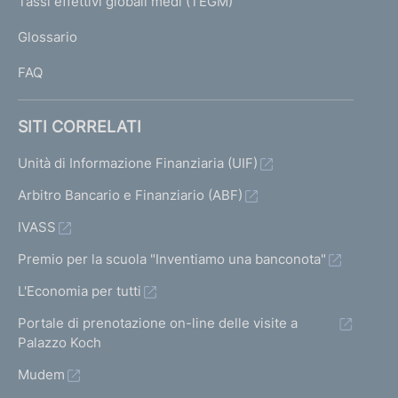
Tassi effettivi globali medi (TEGM)
)
L
Glossario
I
FAQ
SITI CORRELATI
Unità di Informazione Finanziaria (UIF)
Arbitro Bancario e Finanziario (ABF)
IVASS
Premio per la scuola "Inventiamo una banconota"
L'Economia per tutti
Portale di prenotazione on-line delle visite a
Palazzo Koch
Mudem