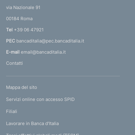
t
e
via Nazionale 91
o
r
00184 Roma
r
n
Tel
+39 06 47921
a
PEC
bancaditalia@pec.bancaditalia.it
a
l
E-mail
email@bancaditalia.it
l
Contatti
'
h
o
L
Mappa del sito
m
I
e
Servizi online con accesso SPID
N
p
K
Filiali
a
U
g
Lavorare in Banca d'Italia
T
e
I