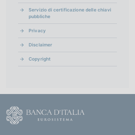
Servizio di certificazione delle chiavi
pubbliche
Privacy
Disclaimer
Copyright
F
o
o
(
t