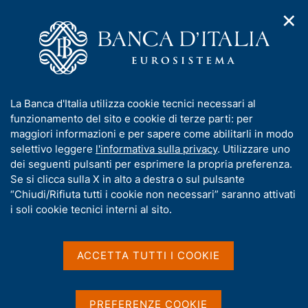
✕
H
A
o
C
p
m
e
r
e
r
i
p
c
Home
/
Atti di notifica
m
a
a
e
g
n
Atti di notifica
I
La Banca d'Italia utilizza cookie tecnici necessari al
n
e
e
n
funzionamento del sito e cookie di terze parti: per
u
l
d
f
maggiori informazioni e per sapere come abilitarli in modo
i
s
o
selettivo leggere
l'informativa sulla privacy
. Utilizzare uno
n
i
r
dei seguenti pulsanti per esprimere la propria preferenza.
a
Condividi
t
S
m
Se si clicca sulla X in alto a destra o sul pulsante
v
o
t
i
a
“Chiudi/Rifiuta tutti i cookie non necessari” saranno attivati
a
g
t
i soli cookie tecnici interni al sito.
m
a
i
p
z
v
a
i
Ricorso al Consiglio di Stato n. 3867/2025 -
a
o
ACCETTA TUTTI I COOKIE
l
n
Notifica per pubblici proclami
(11 febbraio 2026)
s
a
e
p
u
Ricorso al TAR Lazio n. 8221/2025 - Notifica per
a
i
PREFERENZE COOKIE