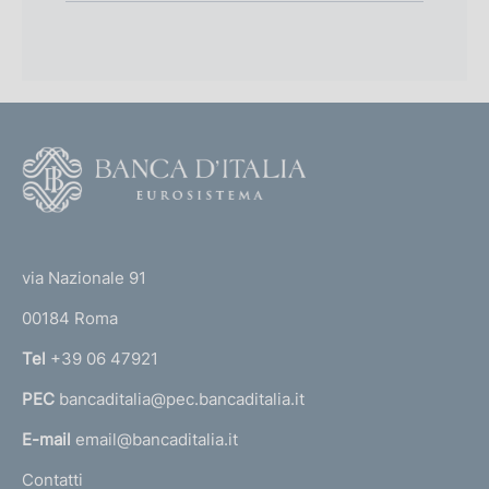
F
o
o
(
t
t
e
via Nazionale 91
o
r
00184 Roma
r
n
Tel
+39 06 47921
a
PEC
bancaditalia@pec.bancaditalia.it
a
l
E-mail
email@bancaditalia.it
l
Contatti