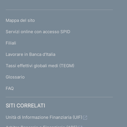
'
h
o
L
Mappa del sito
m
I
e
Servizi online con accesso SPID
N
p
K
Filiali
a
U
g
Lavorare in Banca d'Italia
T
e
I
Tassi effettivi globali medi (TEGM)
)
L
Glossario
I
FAQ
SITI CORRELATI
Unità di Informazione Finanziaria (UIF)