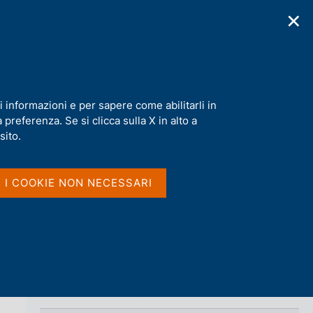
✕
cazioni
Statistiche
Media
|
IT
C
e
r
c
a
i informazioni e per sapere come abilitarli in
n
preferenza. Se si clicca sulla X in alto a
e
Condividi
l
sito.
s
i
S
t
I I COOKIE NON NECESSARI
t
o
a
m
p
a
l
a
p
Vai al livello superiore 
HOMEPAGE
a