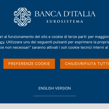
iamo
Compiti
Servizi al cittadino
Pubbli
ari al funzionamento del sito e cookie di terze parti: per maggior
acy
. Utilizzare uno dei seguenti pulsanti per esprimere la propria 
ie non necessari” saranno attivati i soli cookie tecnici interni al 
PREFERENZE COOKIE
CHIUDI/RIFIUTA TUTT
G
ENGLISH VERSION
O
T
O