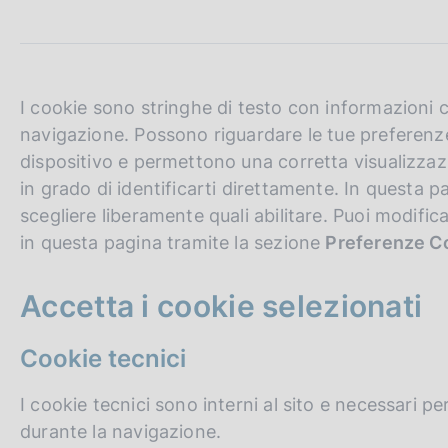
c
o
o
k
i
I cookie sono stringhe di testo con informazioni c
e
navigazione. Possono riguardare le tue preferenze
:
dispositivo e permettono una corretta visualizzaz
in grado di identificarti direttamente. In questa p
scegliere liberamente quali abilitare. Puoi modifi
in questa pagina tramite la sezione
Preferenze C
Accetta i cookie selezionati
Cookie tecnici
I cookie tecnici sono interni al sito e necessari 
durante la navigazione.