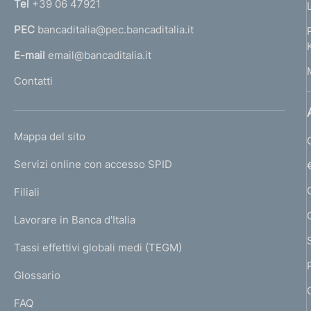
Tel
+39 06 47921
a
PEC
bancaditalia@pec.bancaditalia.it
a
l
E-mail
email@bancaditalia.it
l
Contatti
'
h
o
L
Mappa del sito
m
I
e
Servizi online con accesso SPID
N
p
K
Filiali
a
U
g
Lavorare in Banca d'Italia
T
e
I
Tassi effettivi globali medi (TEGM)
)
L
Glossario
I
FAQ