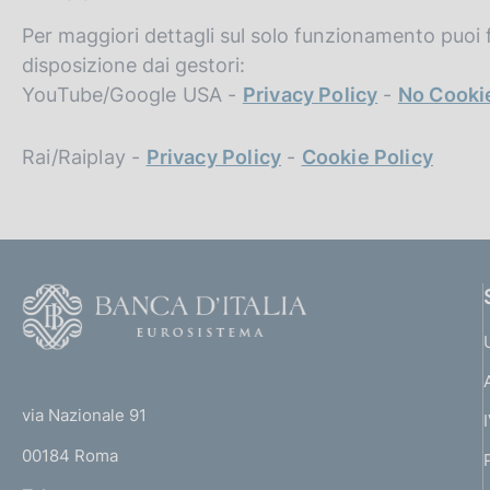
Per maggiori dettagli sul solo funzionamento puoi f
disposizione dai gestori:
YouTube/Google USA -
Privacy Policy
-
No Cooki
Rai/Raiplay -
Privacy Policy
-
Cookie Policy
F
o
o
(
t
t
e
via Nazionale 91
o
r
00184 Roma
r
n