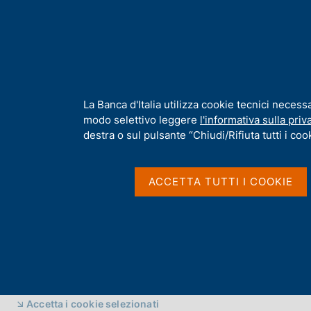
H
Chi s
o
m
e
p
Home
/
Preferenze cookie
a
g
I
La Banca d'Italia utilizza cookie tecnici necess
Preferenze cookie
e
n
modo selettivo leggere
l'informativa sulla priv
f
destra o sul pulsante “Chiudi/Rifiuta tutti i cook
o
r
m
ACCETTA TUTTI I COOKIE
a
t
i
v
a
s
IN QUESTA PAGINA
u
i
Accetta i cookie selezionati