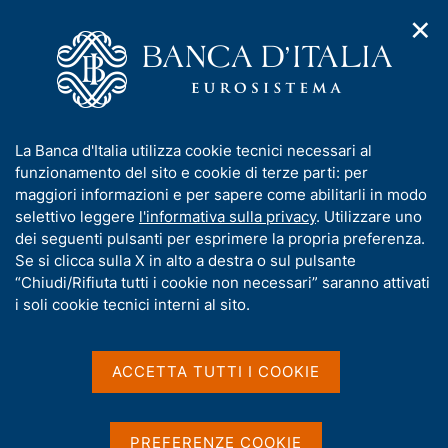
✕
H
A
o
C
p
m
e
r
e
r
i
p
c
Home
/
Servizi online con accesso SPID
m
a
a
e
g
n
Servizi online con accesso
I
La Banca d'Italia utilizza cookie tecnici necessari al
n
e
e
n
funzionamento del sito e cookie di terze parti: per
u
SPID
l
d
f
maggiori informazioni e per sapere come abilitarli in modo
i
s
o
selettivo leggere
l'informativa sulla privacy
. Utilizzare uno
n
i
r
dei seguenti pulsanti per esprimere la propria preferenza.
a
t
m
Se si clicca sulla X in alto a destra o sul pulsante
v
o
Condividi
i
a
“Chiudi/Rifiuta tutti i cookie non necessari” saranno attivati
S
g
t
i soli cookie tecnici interni al sito.
t
a
i
a
z
m
v
i
p
a
o
ACCETTA TUTTI I COOKIE
a
n
s
SPID è il sistema di accesso che consente di
l
e
u
utilizzare, con un'identità digitale unica, i servizi
a
i
PREFERENZE COOKIE
p