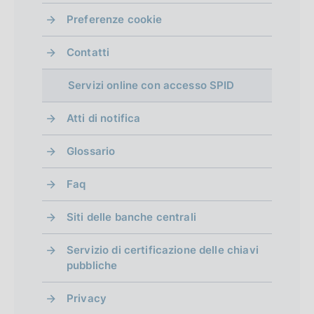
i
b
Preferenze cookie
a
l
p
i
Contatti
c
p
a
Servizi online con accesso SPID
r
z
i
Atti di notifica
o
o
f
n
Glossario
e
o
:
Faq
n
:
Siti delle banche centrali
d
i
Servizio di certificazione delle chiavi
pubbliche
m
e
Privacy