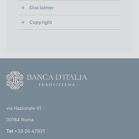
n
Disclaimer
t
Copyright
o
F
o
o
(
t
t
e
via Nazionale 91
o
r
00184 Roma
r
n
Tel
+39 06 47921
a