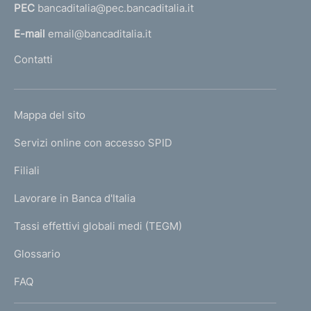
PEC
bancaditalia@pec.bancaditalia.it
a
l
E-mail
email@bancaditalia.it
l
Contatti
'
h
o
L
Mappa del sito
m
I
e
Servizi online con accesso SPID
N
p
K
Filiali
a
U
g
Lavorare in Banca d'Italia
T
e
I
Tassi effettivi globali medi (TEGM)
)
L
Glossario
I
FAQ