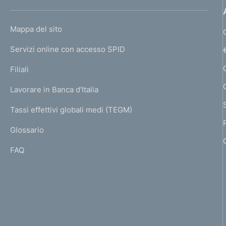
h
o
L
Mappa del sito
m
I
e
Servizi online con accesso SPID
N
p
K
Filiali
a
U
g
Lavorare in Banca d'Italia
T
e
I
Tassi effettivi globali medi (TEGM)
)
L
Glossario
I
FAQ