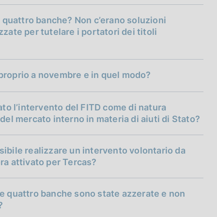
le quattro banche? Non c’erano soluzioni
ate per tutelare i portatori dei titoli
bank
burden
 proprio a novembre e in quel modo?
o l’intervento del FITD come di natura
del mercato interno in materia di aiuti di Stato?
burden
ibile realizzare un intervento volontario da
ra attivato per Tercas?
l-in
bail-in
urre il valore delle azioni e delle obbligazioni
le quattro banche sono state azzerate e non
 da coprire; ne consegue che se le perdite
?
ato;