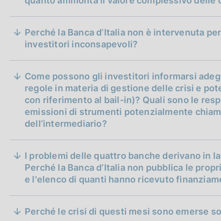
quanto ammonta il valore complessivo delle o
Perché la Banca d’Italia non è intervenuta per 
investitori inconsapevoli?
Come possono gli investitori informarsi ade
regole in materia di gestione delle crisi e p
con riferimento al bail-in)? Quali sono le resp
emissioni di strumenti potenzialmente chiamat
dell’intermediario?
informazioni e i dati in possesso della Banca d'Ital
coperti da segreto d'ufficio anche nei confronti 
I problemi delle quattro banche derivano in la
Perché la Banca d’Italia non pubblica le propri
e l'elenco di quanti hanno ricevuto finanziam
può svolgere accertamenti ispettivi concernenti 
richiesta della Consob (proprio a tal fine, comun
così da metterla nella condizione di chiedere a
Perché le crisi di questi mesi sono emerse so