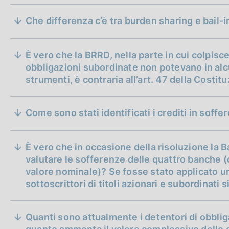
solo se le perdite sono inferiori al valore dell
bail-in
l’Autorità di Risoluzione prima riduce, in sequen
Che differenza c’è tra burden sharing e bail-i
subordinate nella misura necessaria a coprire l
del valore residuo delle obbligazioni subordinat
assicurare il rispetto dei requisiti prudenziali
È vero che la BRRD, nella parte in cui colpisc
risoluzione in novembre, le perdite di ciascuna
obbligazioni subordinate non potevano in alcun
delle obbligazioni subordinate; per questa rag
strumenti, è contraria all’art. 47 della Costit
state sacrificate per l’intero ammontare del lo
bail-in
dal Fondo di Risoluzione.
Come sono stati identificati i crediti in soff
È vero che in occasione della risoluzione la Ba
valutare le sofferenze delle quattro banche (di
valore nominale)? Se fosse stato applicato u
sottoscrittori di titoli azionari e subordinati 
Quanti sono attualmente i detentori di obbli