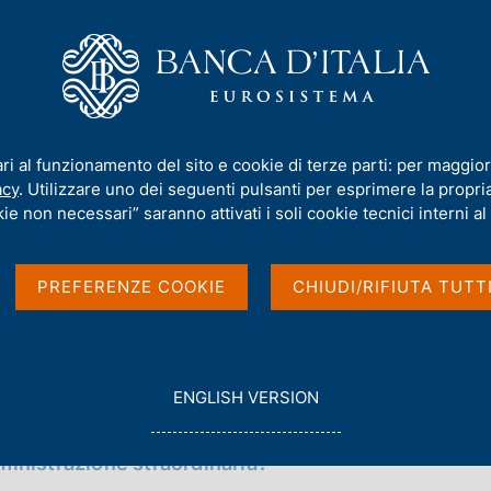
iamo
Compiti
Servizi al cittadino
Pubbli
zione delle crisi delle quattro banche poste in "risoluzione"
ari al funzionamento del sito e cookie di terze parti: per maggior
la soluzione delle cris
acy
. Utilizzare uno dei seguenti pulsanti per esprimere la propria 
ie non necessari” saranno attivati i soli cookie tecnici interni al 
oste in "risoluzione"
ecovery and Resolution Directive
PREFERENZE COOKIE
CHIUDI/RIFIUTA TUTT
G
ENGLISH VERSION
O
T
mministrazione straordinaria?
O