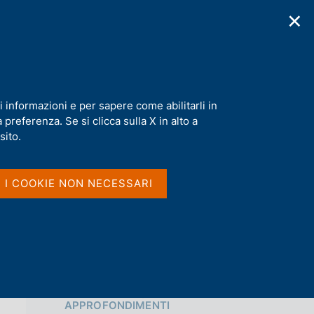
✕
cazioni
Statistiche
Media
|
IT
C
e
r
c
a
i informazioni e per sapere come abilitarli in
n
i
preferenza. Se si clicca sulla X in alto a
e
Condividi
l
sito.
s
i
S
t
I I COOKIE NON NECESSARI
t
o
a
m
p
a
l
a
p
Vai al livello superiore 
a
APPROFONDIMENTI