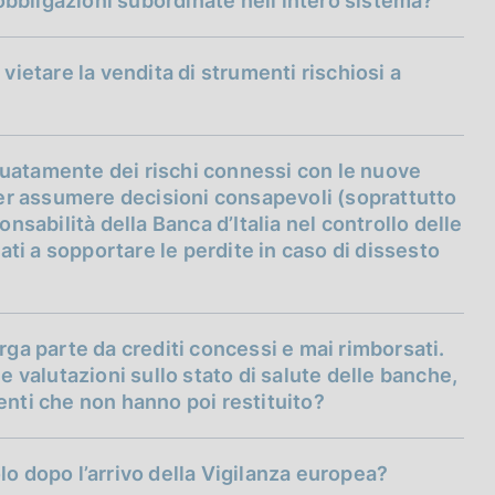
bbligazioni subordinate nell’intero sistema?
vietare la vendita di strumenti rischiosi a
guatamente dei rischi connessi con le nuove
oter assumere decisioni consapevoli (soprattutto
onsabilità della Banca d’Italia nel controllo delle
i a sopportare le perdite in caso di dissesto
tutte le notizie, le
ia in ragione della sua attività di vigilanza sono
delle pubbliche amministrazioni…"
rga parte da crediti concessi e mai rimborsati.
e valutazioni sullo stato di salute delle banche,
enti che non hanno poi restituito?
profili di tutela dell’investitore su specifica
ica all’Autorità l’avvio delle proprie ispezioni,
ccertamenti ispettivi mirati);
lo dopo l’arrivo della Vigilanza europea?