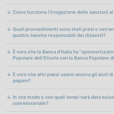
informa la Consob qualora nell’ambito di propri
potenziale interesse per la stessa Consob (si t
Come funziona l’irrogazione delle sanzioni ai
corso degli accertamenti in assenza di specifi
mala g
come detto, precluse in assenza di una richies
Quali provvedimenti sono stati presi o verrann
quattro banche responsabili dei dissesti?
È vero che la Banca d’Italia ha “sponsorizzat
Popolare dell’Etruria con la Banca Popolare d
È vero che altri paesi usano ancora gli aiuti di
pagare?
In che modo e con quali tempi sarà data solu
commissariate?