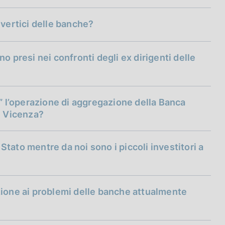
 accertamenti emergano profili significativi di
ratta di potenziali irregolarità che emergano nel
 vertici delle banche?
che attività di indagine mirata che sarebbero,
estio
ta della Consob).
o presi nei confronti degli ex dirigenti delle
o” l’operazione di aggregazione della Banca
i Vicenza?
 Stato mentre da noi sono i piccoli investitori a
bail-in
zione ai problemi delle banche attualmente