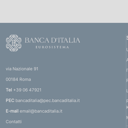
F
o
o
(
t
t
e
via Nazionale 91
o
r
00184 Roma
r
n
Tel
+39 06 47921
a
PEC
bancaditalia@pec.bancaditalia.it
a
l
E-mail
email@bancaditalia.it
l
Contatti
'