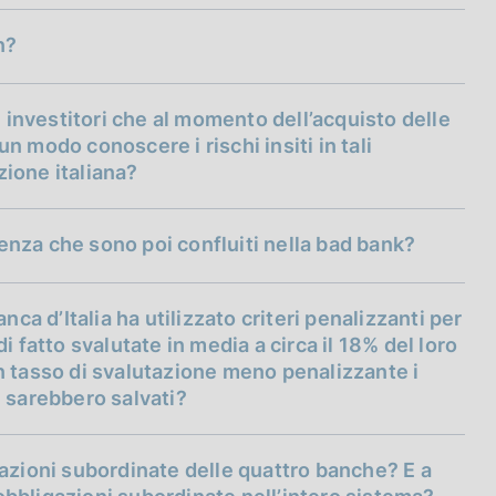
e azioni e delle obbligazioni subordinate,
za, il valore di azioni e obbligazioni
n?
e perdite e, a seguire, dispone la conversione
e in azioni della banca, nei limiti necessari per
bail-in
. Nel caso delle quattro banche messe in
e investitori che al momento dell’acquisto delle
bail-in
 banca erano superiori al valore delle azioni e
 modo conoscere i rischi insiti in tali
ione le azioni e le obbligazioni subordinate sono
uzione italiana?
bail-in
ro valore. Le perdite ulteriori sono state coperte
erenza che sono poi confluiti nella bad bank?
bail-in
nca d’Italia ha utilizzato criteri penalizzanti per
 fatto svalutate in media a circa il 18% del loro
n tasso di svalutazione meno penalizzante i
si sarebbero salvati?
gazioni subordinate delle quattro banche? E a