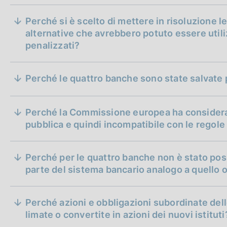
c
o
Perché si è scelto di mettere in risoluzione 
o
alternative che avrebbero potuto essere utilizz
bridge 
k
penalizzati?
bad bank
i
sharing
e
:
Perché le quattro banche sono state salvate
Perché la Commissione europea ha considerat
pubblica e quindi incompatibile con le regole 
sharing
Perché per le quattro banche non è stato poss
parte del sistema bancario analogo a quello o
bai
l’Autorità di Risoluzione deve, innanzitutto, rid
Perché azioni e obbligazioni subordinate del
subordinate finché ci sono perdite della banca
limate o convertite in azioni dei nuovi istituti
superano quel valore, esso dovrà essere azzer