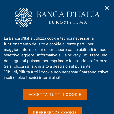
✕
H
A
o
C
p
m
e
r
e
r
i
p
c
Home
/
Pubblicazioni
/
m
a
a
Interventi degli altri membri del Direttorio
e
g
n
I
La Banca d'Italia utilizza cookie tecnici necessari al
n
e
e
n
funzionamento del sito e cookie di terze parti: per
u
Interventi degli altri
l
d
f
maggiori informazioni e per sapere come abilitarli in modo
i
s
o
selettivo leggere
l'informativa sulla privacy
. Utilizzare uno
membri del Direttorio
n
i
r
dei seguenti pulsanti per esprimere la propria preferenza.
a
t
m
Se si clicca sulla X in alto a destra o sul pulsante
v
o
Condividi
S
i
a
“Chiudi/Rifiuta tutti i cookie non necessari” saranno attivati
g
t
t
i soli cookie tecnici interni al sito.
a
a
i
z
m
v
i
p
a
o
ACCETTA TUTTI I COOKIE
a
n
s
l
e
u
a
In questa sezione sono presenti gli interventi dei
i
p
PREFERENZE COOKIE