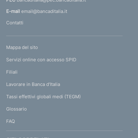
a
l
E-mail
email@bancaditalia.it
l
Contatti
'
h
o
L
Mappa del sito
m
I
e
Servizi online con accesso SPID
N
p
K
Filiali
a
U
g
Lavorare in Banca d'Italia
T
e
I
Tassi effettivi globali medi (TEGM)
)
L
Glossario
I
FAQ