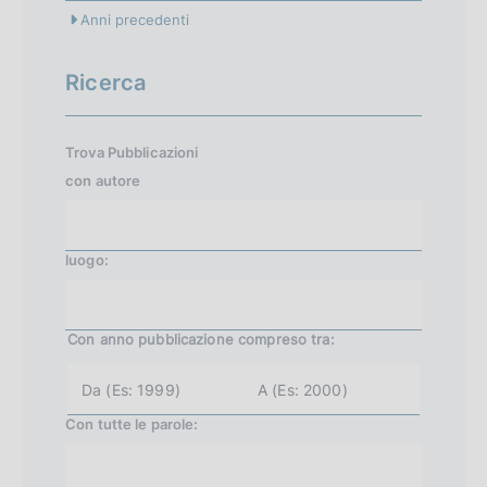
Anni precedenti
Ricerca
Trova Pubblicazioni
con
autore
luogo:
Con anno pubblicazione
compreso tra:
a
a
n
n
n
n
Con tutte le parole:
o
o
i
f
n
i
i
n