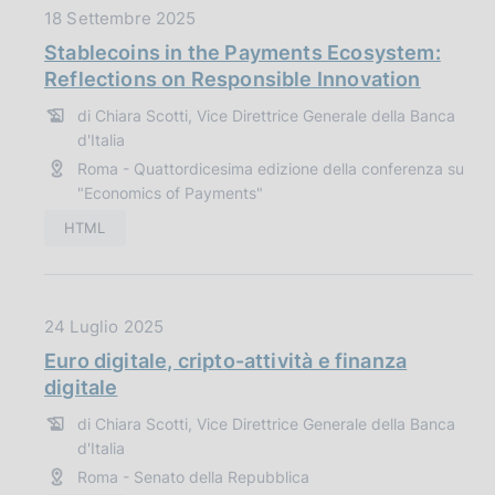
D
18 Settembre 2025
a
a
z
Stablecoins in the Payments Ecosystem:
t
i
Reflections on Responsible Innovation
a
o
di Chiara Scotti, Vice Direttrice Generale della Banca
P
n
d'Italia
u
e
Roma - Quattordicesima edizione della conferenza su
b
:
"Economics of Payments"
b
l
HTML
i
c
a
D
24 Luglio 2025
z
a
Euro digitale, cripto-attività e finanza
i
t
digitale
o
a
n
di Chiara Scotti, Vice Direttrice Generale della Banca
P
e
d'Italia
u
:
Roma - Senato della Repubblica
b