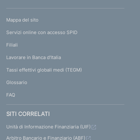
V
e
V
h
a
a
d
o
L
Mappa del sito
i
i
m
e
I
a
e
a
Servizi online con accesso SPID
i
N
p
l
l
K
Filiali
r
a
l
l
U
g
Lavorare in Banca d'Italia
i
a
T
a
e
I
s
Tassi effettivi globali medi (TEGM)
s
)
s
L
c
u
c
Glossario
I
h
l
h
FAQ
e
e
t
r
r
SITI CORRELATI
a
m
m
t
Unità di Informazione Finanziaria (UIF)
a
a
i
Arbitro Bancario e Finanziario (ABF)