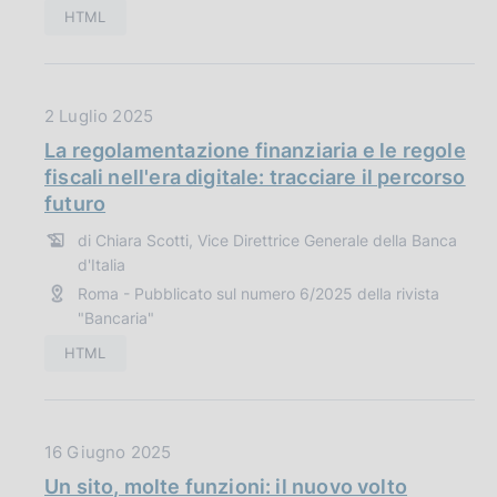
b
HTML
l
i
c
D
2 Luglio 2025
a
a
z
La regolamentazione finanziaria e le regole
t
i
fiscali nell'era digitale: tracciare il percorso
a
o
futuro
P
n
di Chiara Scotti, Vice Direttrice Generale della Banca
u
e
d'Italia
b
:
Roma - Pubblicato sul numero 6/2025 della rivista
b
"Bancaria"
l
i
HTML
c
a
z
D
16 Giugno 2025
i
a
Un sito, molte funzioni: il nuovo volto
o