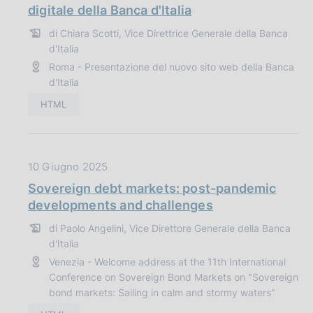
t
digitale della Banca d'Italia
n
a
e
di Chiara Scotti, Vice Direttrice Generale della Banca
P
:
d'Italia
u
Roma - Presentazione del nuovo sito web della Banca
b
d'Italia
b
l
HTML
i
c
a
D
10 Giugno 2025
z
a
Sovereign debt markets: post-pandemic
i
t
developments and challenges
o
a
n
di Paolo Angelini, Vice Direttore Generale della Banca
P
e
d'Italia
u
:
Venezia - Welcome address at the 11th International
b
Conference on Sovereign Bond Markets on "Sovereign
b
bond markets: Sailing in calm and stormy waters"
l