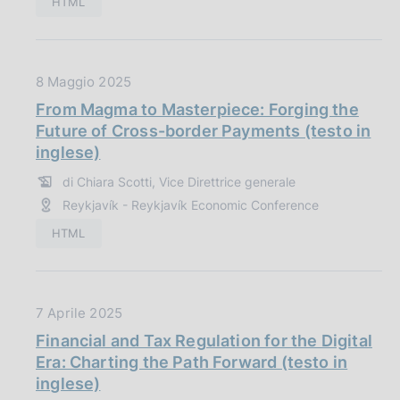
HTML
i
c
a
z
D
8 Maggio 2025
i
a
From Magma to Masterpiece: Forging the
o
t
Future of Cross-border Payments (testo in
n
a
inglese)
e
P
:
di Chiara Scotti, Vice Direttrice generale
u
Reykjavík - Reykjavík Economic Conference
b
b
HTML
l
i
c
D
7 Aprile 2025
a
a
z
Financial and Tax Regulation for the Digital
t
i
Era: Charting the Path Forward (testo in
a
o
inglese)
P