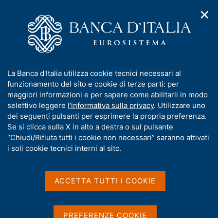
✕
H
A
o
C
p
m
e
r
e
r
i
p
c
Home
/
Pubblicazioni
/
m
a
a
Interventi degli altri membri del Direttorio
/
e
g
n
Interventi degli altri Membri del Direttorio - 2025
I
La Banca d'Italia utilizza cookie tecnici necessari al
n
e
e
n
funzionamento del sito e cookie di terze parti: per
u
l
d
f
maggiori informazioni e per sapere come abilitarli in modo
i
s
o
selettivo leggere
l'informativa sulla privacy
. Utilizzare uno
INTERVENTI DEGLI ALTRI MEMBRI DEL DIRETTORIO
n
i
Interventi degli altri
r
dei seguenti pulsanti per esprimere la propria preferenza.
a
t
m
Se si clicca sulla X in alto a destra o sul pulsante
v
o
Membri del Direttorio -
i
a
“Chiudi/Rifiuta tutti i cookie non necessari” saranno attivati
g
t
2025
i soli cookie tecnici interni al sito.
a
i
z
v
i
a
o
ACCETTA TUTTI I COOKIE
n
s
Condividi
e
S
u
t
i
PREFERENZE COOKIE