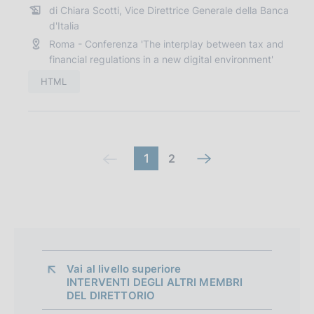
n
di Chiara Scotti, Vice Direttrice Generale della Banca
u
e
d'Italia
b
:
Roma - Conferenza 'The interplay between tax and
b
financial regulations in a new digital environment'
l
i
HTML
c
a
z
i
C
V
(
V
1
2
(
o
a
a
o
c
n
c
i
i
e
o
m
a
o
a
:
l
m
l
a
m
l
l
a
a
n
a
a
Vai al livello superiore 
n
s
n
s
d
INTERVENTI DEGLI ALTRI MEMBRI
c
d
c
DEL DIRETTORIO
d
i
h
h