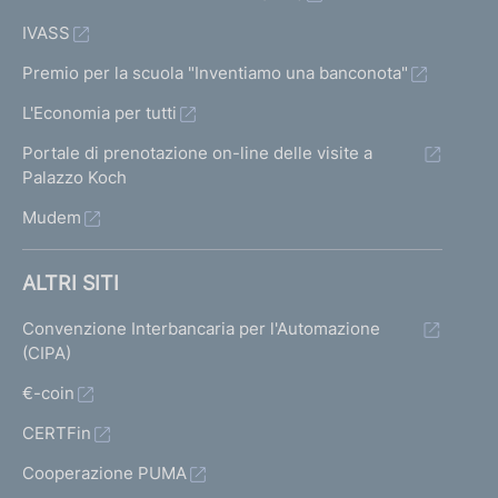
t
t
IVASS
a
a
1
Premio per la scuola "Inventiamo una banconota"
p
r
L'Economia per tutti
e
Portale di prenotazione on-line delle visite a
Palazzo Koch
c
Mudem
e
d
ALTRI SITI
e
n
Convenzione Interbancaria per l'Automazione
(CIPA)
t
€-coin
e
1
CERTFin
Cooperazione PUMA