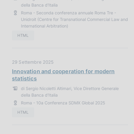
e
u
della Banca d'Italia
r
:
b
Roma - Seconda conferenza annuale Roma Tre -
s
b
Unidroit (Centre for Transnational Commercial Law and
i
l
International Arbitration)
o
i
HTML
n
c
a
z
D
i
29 Settembre 2025
a
o
Innovation and cooperation for modern
t
n
statistics
a
e
di Sergio Nicoletti Altimari, Vice Direttore Generale
P
:
della Banca d'Italia
u
Roma - 10a Conferenza SDMX Global 2025
b
b
HTML
l
i
c